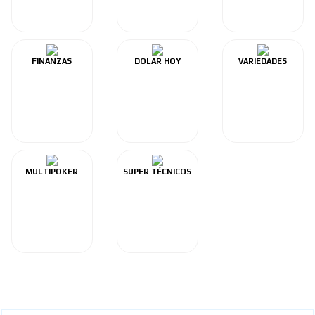
FINANZAS
DOLAR HOY
VARIEDADES
MULTIPOKER
SUPER TÉCNICOS