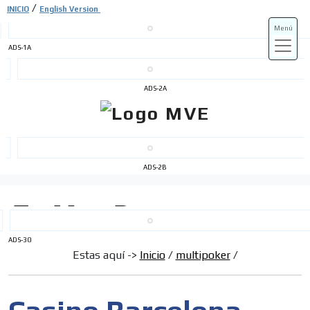
/
INICIO
English Version
Menú
ADS-1A
ADS-3A
ADS-2A
ADS-3B
ADS-2B
ADS-30
Estas aquí ->
Inicio
/
multipoker
/