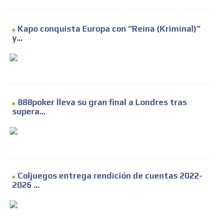
Kapo conquista Europa con “Reina (Kriminal)”
y...
888poker lleva su gran final a Londres tras
supera...
Coljuegos entrega rendición de cuentas 2022-
2026 ...