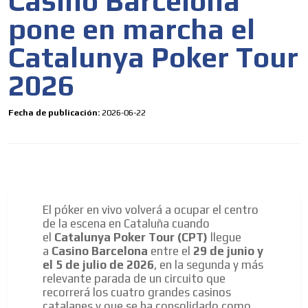
Casino Barcelona
pone en marcha el
Catalunya Poker Tour
2026
Fecha de publicación:
2026-06-22
El póker en vivo volverá a ocupar el centro
de la escena en Cataluña cuando
el
Catalunya Poker Tour (CPT)
llegue
a
Casino Barcelona
entre el
29 de junio y
el 5 de julio de 2026
, en la segunda y más
relevante parada de un circuito que
recorrerá los cuatro grandes casinos
catalanes y que se ha consolidado como