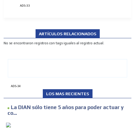
ADS-33
ARTÍCULOS RELACIONADOS
No se encontraron registros con tags iguales al registro actual.
ADS-34
LOS MAS RECIENTES
La DIAN sólo tiene 5 años para poder actuar y
co...