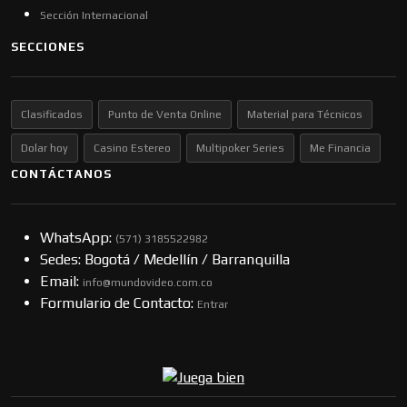
Sección Internacional
SECCIONES
Clasificados
Punto de Venta Online
Material para Técnicos
Dolar hoy
Casino Estereo
Multipoker Series
Me Financia
CONTÁCTANOS
WhatsApp:
(57​​1) 3185522982
Sedes: Bogotá / Medellín / Barranquilla
Email:
info@mundovideo.com.co
Formulario de Contacto:
Entrar