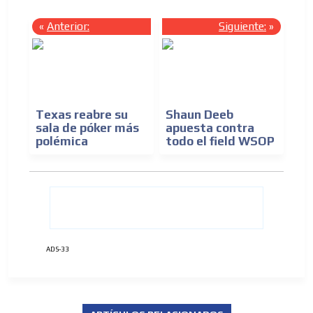
«
Anterior:
Siguiente:
»
Texas reabre su
Shaun Deeb
sala de póker más
apuesta contra
polémica
todo el field WSOP
ADS-33