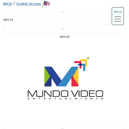
/
INICIO
English Version
Menú
ADS-1A
ADS-3A
ADS-2A
ADS-3B