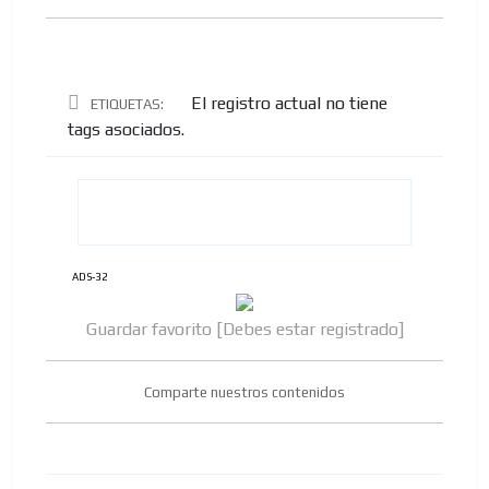
El registro actual no tiene
ETIQUETAS:
tags asociados.
ES
ADS-32
Guardar favorito [Debes estar registrado]
AR
Comparte nuestros contenidos