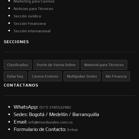
Marketing pára Casinos
Noticias para Técnicos
Sección Jurídica
Sección Financiera
Sección Internacional
SECCIONES
Clasificados
Punto de Venta Online
Material para Técnicos
Dolar hoy
Casino Estereo
Multipoker Series
Me Financia
CONTÁCTANOS
WhatsApp:
(57​​1) 3185522982
Sedes: Bogotá / Medellín / Barranquilla
Email:
info@mundovideo.com.co
Formulario de Contacto:
Entrar