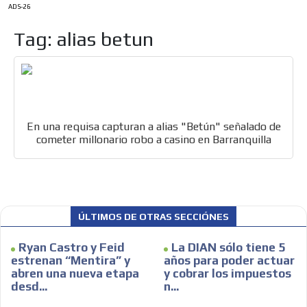
ADS-26
Tag: alias betun
En una requisa capturan a alias "Betún" señalado de
cometer millonario robo a casino en Barranquilla
ES
ÚLTIMOS DE OTRAS SECCIÓNES
Ryan Castro y Feid
La DIAN sólo tiene 5
estrenan “Mentira” y
años para poder actuar
abren una nueva etapa
y cobrar los impuestos
desd...
n...
AR