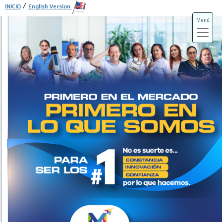
/
INICIO
English Version
Menú
ADS-3A
ADS-3B