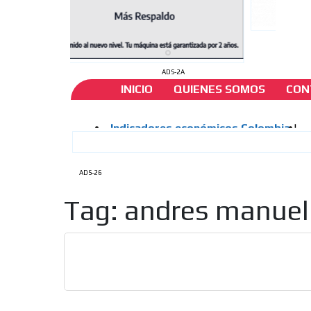
ADS-2A
INICIO
QUIENES SOMOS
CON
ADS-26
Tag: andres manuel