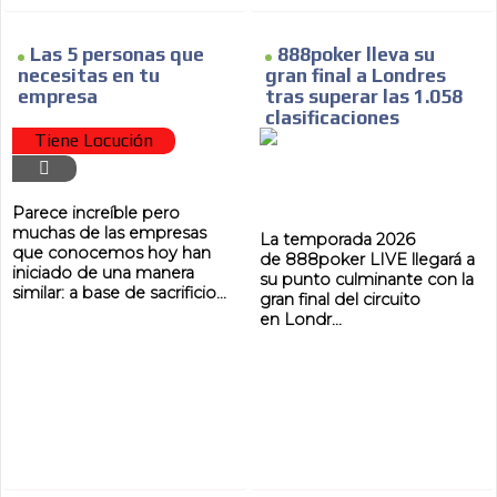
Las 5 personas que
888poker lleva su
necesitas en tu
gran final a Londres
empresa
tras superar las 1.058
MVE
ADS
clasificaciones
Tiene Locución
ADVERTISEMENT
MEDIUM
Parece increíble pero
muchas de las empresas
La temporada 2026
que conocemos hoy han
de 888poker LIVE llegará a
iniciado de una manera
su punto culminante con la
similar: a base de sacrificio...
gran final del circuito
en Londr...