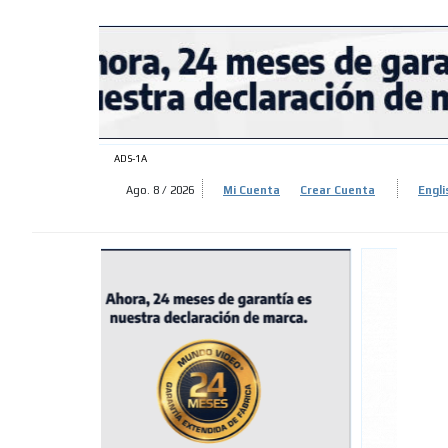
ADS-
ADS-
ADS-1A
Ago. 8 / 2026
Mi Cuenta
Crear Cuenta
Engli