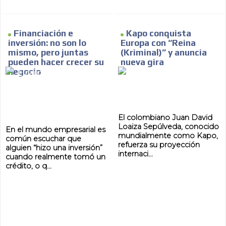
Financiación e
Kapo conquista
inversión: no son lo
Europa con “Reina
mismo, pero juntas
(Kriminal)” y anuncia
pueden hacer crecer su
nueva gira
negocio
El colombiano Juan David
Loaiza Sepúlveda, conocido
En el mundo empresarial es
mundialmente como Kapo,
común escuchar que
refuerza su proyección
alguien “hizo una inversión”
internaci...
cuando realmente tomó un
crédito, o q...