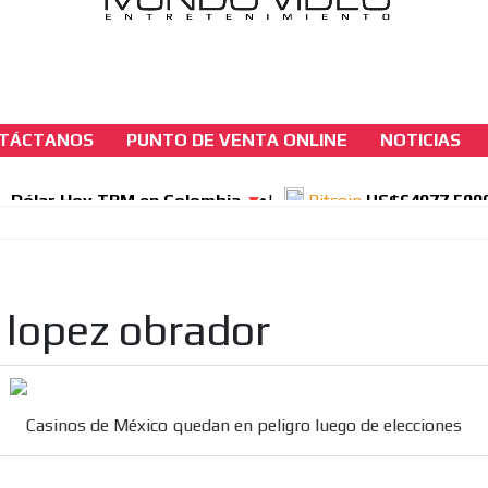
TÁCTANOS
PUNTO DE VENTA ONLINE
NOTICIAS
casinos-colombia-noticias
Casinos de México quedan en peligro luego 
elecciones
[ Cerrar X ]
 lopez obrador
MVE ADS
Casinos de México quedan en peligro luego de elecciones