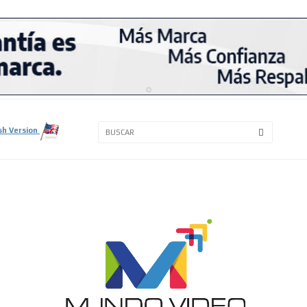
3A
3B
sh Version