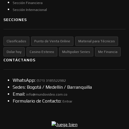
Sección Financiera
Sección Internacional
SECCIONES
Clasificados
Punto de Venta Online
Material para Técnicos
Dolar hoy
Casino Estereo
Multipoker Series
Me Financia
CONTÁCTANOS
WhatsApp:
(57​​1) 3185522982
Sedes: Bogotá / Medellín / Barranquilla
Email:
info@mundovideo.com.co
Formulario de Contacto:
Entrar