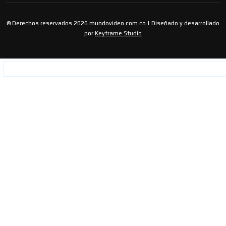
© Derechos reservados 2026 mundovideo.com.co | Diseñado y desarrollado
por
Keyframe Studio