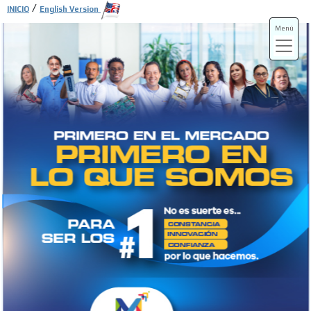
/
INICIO
English Version
Menú
ADS-3A
ADS-3B