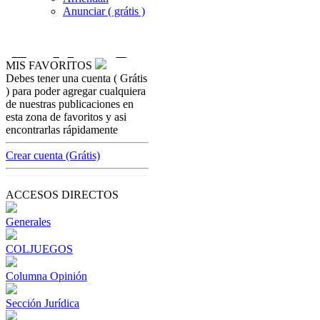
Anunciar ( grátis )
MIS FAVORITOS
Debes tener una cuenta ( Grátis
columna-opinion
) para poder agregar cualquiera
Doble o nada 
de nuestras publicaciones en
esta zona de favoritos y asi
[ Cerrar X ]
encontrarlas rápidamente
MVE ADS
Advertisement
Crear cuenta (Grátis)
Advertisement
ACCESOS DIRECTOS
Generales
COLJUEGOS
Columna Opinión
Sección Jurídica