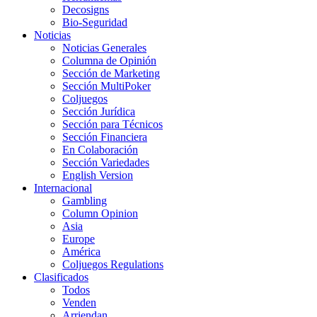
Decosigns
Bio-Seguridad
Noticias
Noticias Generales
Columna de Opinión
Sección de Marketing
Sección MultiPoker
Coljuegos
Sección Jurídica
Sección para Técnicos
Sección Financiera
En Colaboración
Sección Variedades
English Version
Internacional
Gambling
Column Opinion
Asia
Europe
América
Coljuegos Regulations
Clasificados
Todos
Venden
Arriendan