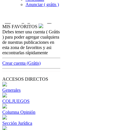
Anunciar ( grátis )
MIS FAVORITOS
Debes tener una cuenta ( Grátis
columna-opinion
) para poder agregar cualquiera
Fiscalía, cobrará Obligaciones Tributarias
de nuestras publicaciones en
esta zona de favoritos y asi
[ Cerrar X ]
encontrarlas rápidamente
MVE ADS
Advertisement
Crear cuenta (Grátis)
Advertisement
ACCESOS DIRECTOS
Generales
COLJUEGOS
Columna Opinión
Sección Jurídica