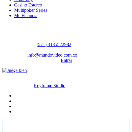
Casino Estereo
Multipoker Series
Me Financia
Contáctanos
WhatsApp:
(57​​1) 3185522982
Sedes: Bogotá / Medellín / Barranquilla
Email:
info@mundovideo.com.co
Formulario de Contacto:
Entrar
© Derechos reservados 2026 mundovideo.com.co | Diseñado y
desarrollado por
Keyframe Studio
Inicio
Terminos y condiciones
La compañia
Contáctanos