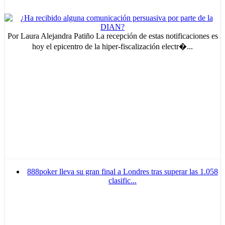
Por Laura Alejandra Patiño La recepción de estas notificaciones es
hoy el epicentro de la hiper-fiscalización electr�...
MVE
ADS
Advertisement
Advertisement
Advertisement
888poker lleva su gran final a Londres tras superar las 1.058
medium
clasific...
Advertisement
Advertisement