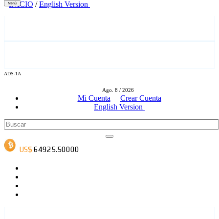
INICIO
/
English Version
Menú
ADS-1A
ADS-3A
Ago. 8 / 2026
Mi Cuenta
Crear Cuenta
English Version
ADS-3B