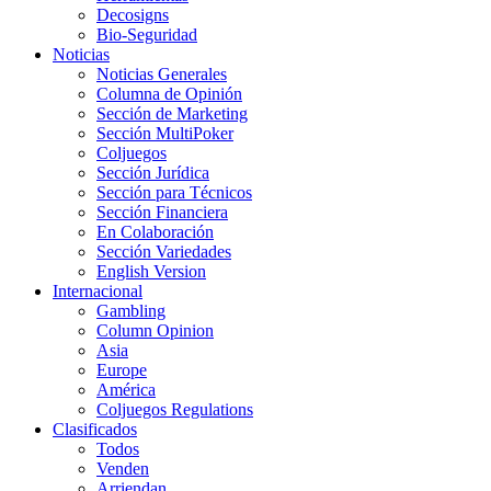
Decosigns
Bio-Seguridad
Noticias
Noticias Generales
Columna de Opinión
Sección de Marketing
Sección MultiPoker
Coljuegos
Sección Jurídica
Sección para Técnicos
Sección Financiera
En Colaboración
Sección Variedades
English Version
Internacional
Gambling
Column Opinion
Asia
Europe
América
Coljuegos Regulations
Clasificados
Todos
Venden
Arriendan