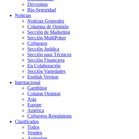
Decosigns
Bio-Seguridad
Noticias
Noticias Generales
Columna de Opinión
Sección de Marketing
Sección MultiPoker
Coljuegos
Sección Jurídica
Sección para Técnicos
Sección Financiera
En Colaboración
Sección Variedades
English Version
Internacional
Gambling
Column Opinion
Asia
Europe
América
Coljuegos Regulations
Clasificados
Todos
Venden
Arriendan