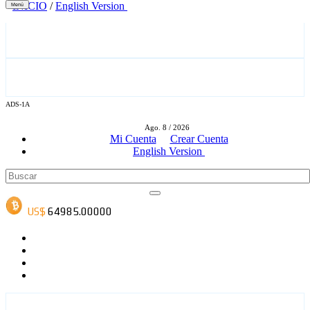
INICIO
/
English Version
Menú
ADS-1A
ADS-3A
Ago. 8 / 2026
Mi Cuenta
Crear Cuenta
English Version
ADS-3B