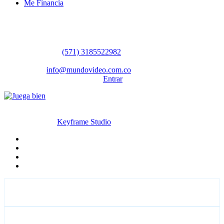
Me Financia
Contáctanos
WhatsApp:
(57​​1) 3185522982
Sedes: Bogotá / Medellín / Barranquilla
Email:
info@mundovideo.com.co
Formulario de Contacto:
Entrar
© Derechos reservados 2026 mundovideo.com.co | Diseñado y
desarrollado por
Keyframe Studio
Inicio
Terminos y condiciones
La compañia
Contáctanos