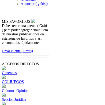
Anunciar ( grátis )
MIS FAVORITOS
Debes tener una cuenta ( Grátis
poker-news
) para poder agregar cualquiera
Poker operators affected owing Gambling
de nuestras publicaciones en
advertising restriction
esta zona de favoritos y asi
encontrarlas rápidamente
[ Cerrar X ]
MVE ADS
Crear cuenta (Grátis)
Advertisement
Advertisement
ACCESOS DIRECTOS
Generales
COLJUEGOS
Columna Opinión
Sección Jurídica