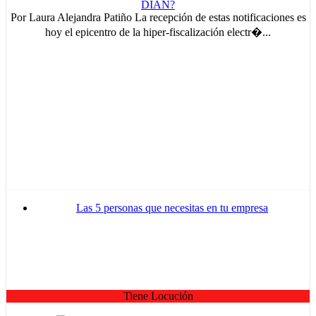
Por Laura Alejandra Patiño La recepción de estas notificaciones es
hoy el epicentro de la hiper-fiscalización electr�...
MVE
ADS
Advertisement
Advertisement
Las 5 personas que necesitas en tu empresa
Advertisement
medium
Advertisement
Advertisement
Tiene Locución