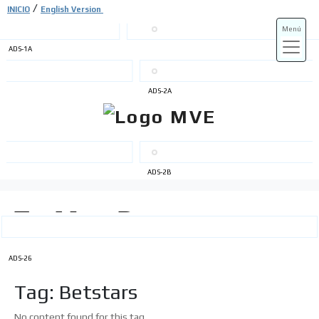
/
INICIO
English Version
Menú
ADS-1A
ADS-3A
ADS-2A
ADS-3B
ADS-2B
ADS-26
Tag: Betstars
No content found for this tag.