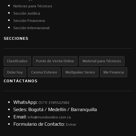
Noticias para Técnicos
Sección Jurídica
Sección Financiera
Sección Internacional
SECCIONES
Clasificados
Punto de Venta Online
Material para Técnicos
Dolar hoy
Casino Estereo
Multipoker Series
Me Financia
CONTÁCTANOS
WhatsApp:
(57​​1) 3185522982
Sedes: Bogotá / Medellín / Barranquilla
Email:
info@mundovideo.com.co
Formulario de Contacto:
Entrar