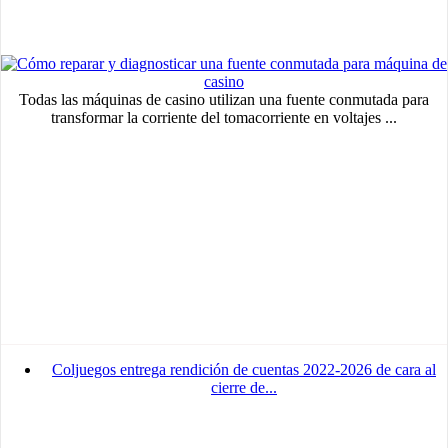
Todas las máquinas de casino utilizan una fuente conmutada para
transformar la corriente del tomacorriente en voltajes ...
MVE
ADS
Advertisement
Coljuegos entrega rendición de cuentas 2022-2026 de cara al
cierre de...
Advertisement
Advertisement