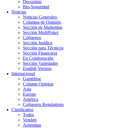
Decosigns
Bio-Seguridad
Noticias
Noticias Generales
Columna de Opinión
Sección de Marketing
Sección MultiPoker
Coljuegos
Sección Jurídica
Sección para Técnicos
Sección Financiera
En Colaboración
Sección Variedades
English Version
Internacional
Gambling
Column Opinion
Asia
Europe
América
Coljuegos Regulations
Clasificados
Todos
Venden
Arriendan