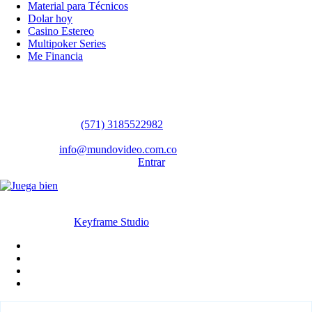
Material para Técnicos
Dolar hoy
Casino Estereo
Multipoker Series
Me Financia
Contáctanos
WhatsApp:
(57​​1) 3185522982
Sedes: Bogotá / Medellín / Barranquilla
Email:
info@mundovideo.com.co
Formulario de Contacto:
Entrar
© Derechos reservados 2026 mundovideo.com.co | Diseñado y
desarrollado por
Keyframe Studio
Inicio
Terminos y condiciones
La compañia
Contáctanos