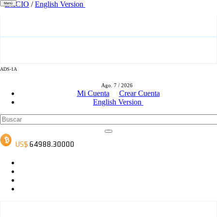
INICIO
/
English Version
Menú
ADS-1A
ADS-3A
Ago. 7 / 2026
Mi Cuenta
Crear Cuenta
English Version
ADS-3B