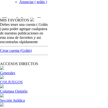
Anunciar ( grátis )
MIS FAVORITOS
Debes tener una cuenta ( Grátis
casinos-colombia-noticias
) para poder agregar cualquiera
ATENCION están estafando operadores con
de nuestras publicaciones en
actualización FALSA de Billeteros FL
esta zona de favoritos y asi
encontrarlas rápidamente
[ Cerrar X ]
MVE ADS
Crear cuenta (Grátis)
Advertisement
Advertisement
ACCESOS DIRECTOS
Generales
COLJUEGOS
Columna Opinión
Sección Jurídica