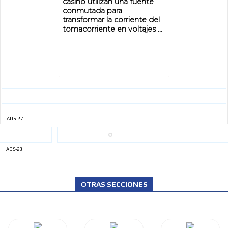
casino utilizan una fuente
ADVERTISEMENT
conmutada para
transformar la corriente del
ADVERTISEMENT
tomacorriente en voltajes ...
ADS-27
ADS-28
OTRAS SECCIONES