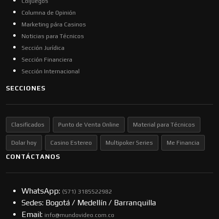
Coljuegos
Columna de Opinión
Marketing pára Casinos
Noticias para Técnicos
Sección Jurídica
Sección Financiera
Sección Internacional
SECCIONES
Clasificados
Punto de Venta Online
Material para Técnicos
Dolar hoy
Casino Estereo
Multipoker Series
Me Financia
CONTÁCTANOS
WhatsApp:
(57​​1) 3185522982
Sedes: Bogotá / Medellín / Barranquilla
Email:
info@mundovideo.com.co