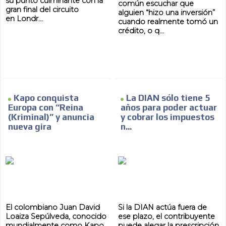
su punto culminante con la
común escuchar que
gran final del circuito
alguien “hizo una inversión”
en Londr...
cuando realmente tomó un
crédito, o q...
Kapo conquista
La DIAN sólo tiene 5
Europa con “Reina
años para poder actuar
(Kriminal)” y anuncia
y cobrar los impuestos
nueva gira
n...
El colombiano Juan David
Si la DIAN actúa fuera de
Loaiza Sepúlveda, conocido
ese plazo, el contribuyente
mundialmente como Kapo,
puede alegar la prescripción