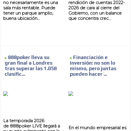
no necesariamente es una
rendición de cuentas 2022-
sala más rentable. Puede
2026 de cara al cierre del
tener un parque amplio,
Gobierno, con un balance
buena ubicación...
que concentra crec...
ES
888poker lleva su
Financiación e
gran final a Londres
inversión: no son lo
tras superar las 1.058
mismo, pero juntas
AR
clasific...
pueden hacer ...
La temporada 2026
de 888poker LIVE llegará a
En el mundo empresarial es