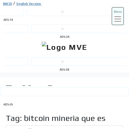
/
INICIO
English Version
Menú
ADS-1A
ADS-3A
ADS-2A
ADS-3B
ADS-2B
ADS-26
Tag: bitcoin mineria que es