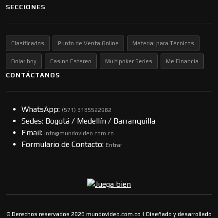
SECCIONES
Clasificados
Punto de Venta Online
Material para Técnicos
Dolar hoy
Casino Estereo
Multipoker Series
Me Financia
CONTÁCTANOS
WhatsApp:
(57​​1) 3185522982
Sedes: Bogotá / Medellín / Barranquilla
Email:
info@mundovideo.com.co
Formulario de Contacto:
Entrar
© Derechos reservados 2026 mundovideo.com.co | Diseñado y desarrollado