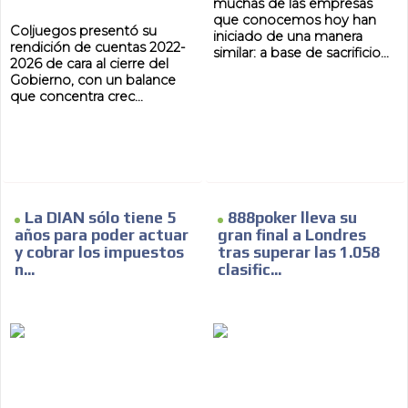
muchas de las empresas
que conocemos hoy han
Coljuegos presentó su
iniciado de una manera
rendición de cuentas 2022-
similar: a base de sacrificio...
2026 de cara al cierre del
AR
Gobierno, con un balance
que concentra crec...
La DIAN sólo tiene 5
888poker lleva su
años para poder actuar
gran final a Londres
y cobrar los impuestos
tras superar las 1.058
n...
clasific...