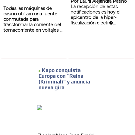
Por Laura Alejandra Patiño
La recepción de estas
Todas las máquinas de
notificaciones es hoy el
casino utilizan una fuente
epicentro de la hiper-
conmutada para
fiscalización electr�...
transformar la corriente del
tomacorriente en voltajes ...
Kapo conquista
Europa con “Reina
(Kriminal)” y anuncia
nueva gira
ADVERTISEMENT
ADVERTISEMENT