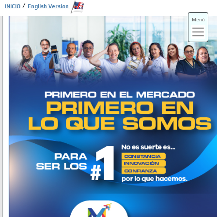
/
INICIO
English Version
Menú
ADS-3A
ADS-3B