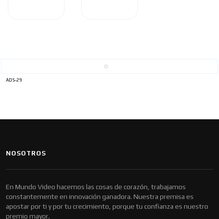
ADS-29
NOSOTROS
En Mundo Video hacemos las cosas de corazón, trabajamos
constantemente en innovación ganadora. Nuestra premisa es
apostar por ti y por tu crecimiento, porque tu confianza es nuestro
premio mayor.