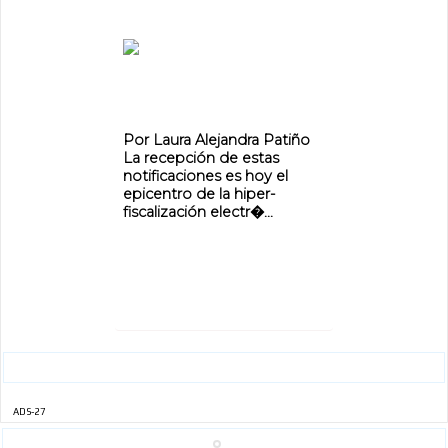
ADVERTISEMENT
Por Laura Alejandra Patiño
ADVERTISEMENT
La recepción de estas
notificaciones es hoy el
epicentro de la hiper-
fiscalización electr�...
ADS-27