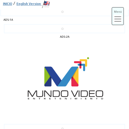
/
INICIO
English Version
Menú
ADS-1A
ADS-3A
ADS-2A
ADS-3B