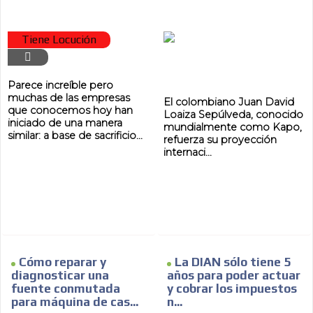
Tiene Locución
Parece increíble pero
muchas de las empresas
El colombiano Juan David
que conocemos hoy han
Loaiza Sepúlveda, conocido
iniciado de una manera
mundialmente como Kapo,
ES
similar: a base de sacrificio...
refuerza su proyección
internaci...
AR
Cómo reparar y
La DIAN sólo tiene 5
diagnosticar una
años para poder actuar
fuente conmutada
y cobrar los impuestos
para máquina de cas...
n...