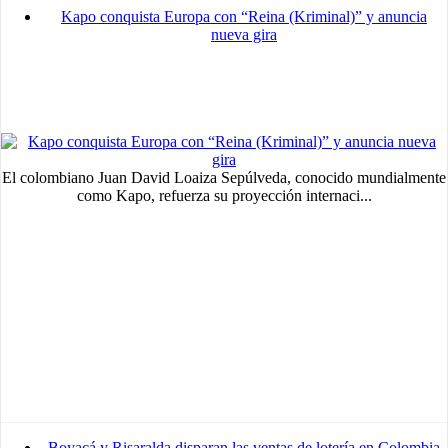
Kapo conquista Europa con “Reina (Kriminal)” y anuncia
nueva gira
El colombiano Juan David Loaiza Sepúlveda, conocido mundialmente
como Kapo, refuerza su proyección internaci...
MVE
ADS
Advertisement
Advertisement
Boyacá y Risaralda disparan las ventas de lotería en Colombia