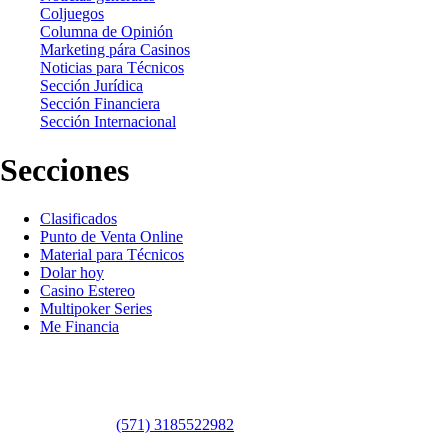
Coljuegos
Columna de Opinión
Marketing pára Casinos
Noticias para Técnicos
Sección Jurídica
Sección Financiera
Sección Internacional
Secciones
Clasificados
Punto de Venta Online
Material para Técnicos
Dolar hoy
Casino Estereo
Multipoker Series
Me Financia
Contáctanos
WhatsApp:
(57​​1) 3185522982
Sedes: Bogotá / Medellín / Barranquilla