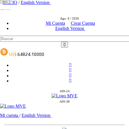
INICIO
/
English Version
Menú
ADS-1A
ADS-3A
Ago. 6 / 2026
ADS-3B
Mi Cuenta
Crear Cuenta
English Version
ADS-2A
ADS-2B
Mi cuenta
/
English Version