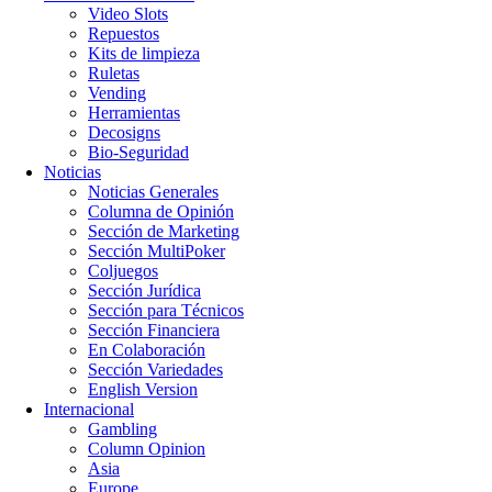
Video Slots
Repuestos
Kits de limpieza
Ruletas
Vending
Herramientas
Decosigns
Bio-Seguridad
Noticias
Noticias Generales
Columna de Opinión
Sección de Marketing
Sección MultiPoker
Coljuegos
Sección Jurídica
Sección para Técnicos
Sección Financiera
En Colaboración
Sección Variedades
English Version
Internacional
Gambling
Column Opinion
Asia
Europe