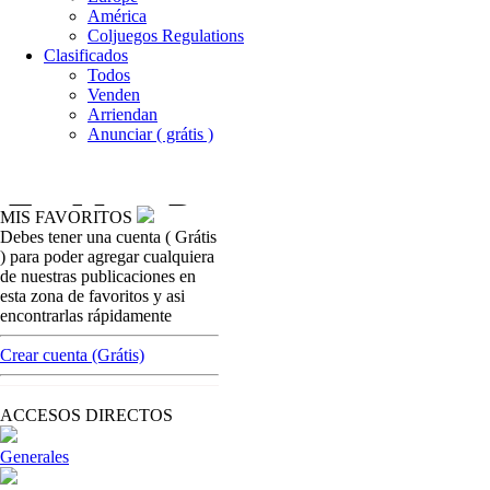
América
Coljuegos Regulations
Clasificados
Todos
Venden
Arriendan
Anunciar ( grátis )
MIS FAVORITOS
Debes tener una cuenta ( Grátis
casinos-colombia-noticias
) para poder agregar cualquiera
Casinos en Cali ya estan Funcionando
de nuestras publicaciones en
esta zona de favoritos y asi
[ Cerrar X ]
encontrarlas rápidamente
MVE ADS
Advertisement
Crear cuenta (Grátis)
Advertisement
ACCESOS DIRECTOS
Generales