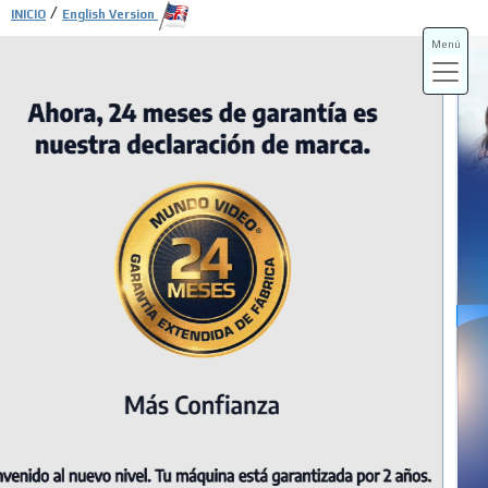
/
INICIO
English Version
Menú
ADS-3A
ADS-3B