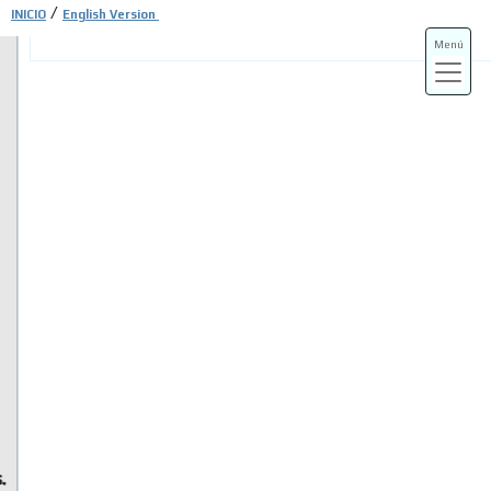
/
INICIO
English Version
Menú
ADS-3A
ADS-3B