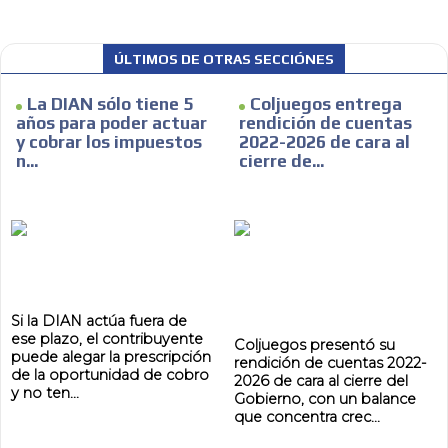
ES
ÚLTIMOS DE OTRAS SECCIÓNES
La DIAN sólo tiene 5
Coljuegos entrega
años para poder actuar
rendición de cuentas
y cobrar los impuestos
2022-2026 de cara al
n...
cierre de...
AR
Si la DIAN actúa fuera de
ese plazo, el contribuyente
Coljuegos presentó su
puede alegar la prescripción
rendición de cuentas 2022-
de la oportunidad de cobro
2026 de cara al cierre del
y no ten...
Gobierno, con un balance
que concentra crec...