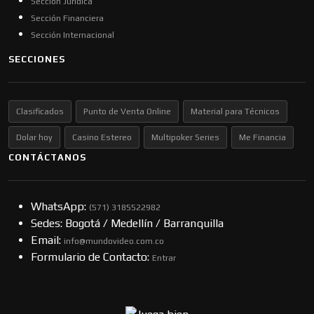
Sección Jurídica
Sección Financiera
Sección Internacional
SECCIONES
Clasificados
Punto de Venta Online
Material para Técnicos
Dolar hoy
Casino Estereo
Multipoker Series
Me Financia
CONTÁCTANOS
WhatsApp:
(57​​1) 3185522982
Sedes: Bogotá / Medellín / Barranquilla
Email:
info@mundovideo.com.co
Formulario de Contacto:
Entrar