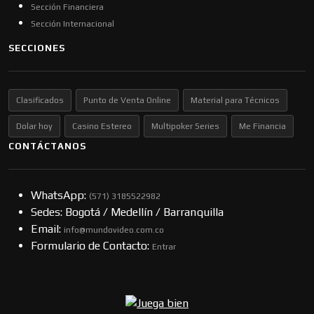
Sección Financiera
Sección Internacional
SECCIONES
Clasificados
Punto de Venta Online
Material para Técnicos
Dolar hoy
Casino Estereo
Multipoker Series
Me Financia
CONTÁCTANOS
WhatsApp:
(57​​1) 3185522982
Sedes: Bogotá / Medellín / Barranquilla
Email:
info@mundovideo.com.co
Formulario de Contacto:
Entrar