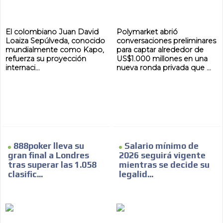
El colombiano Juan David
Polymarket abrió
Loaiza Sepúlveda, conocido
conversaciones preliminares
mundialmente como Kapo,
para captar alrededor de
AR
refuerza su proyección
US$1.000 millones en una
internaci...
nueva ronda privada que ...
888poker lleva su
Salario mínimo de
gran final a Londres
2026 seguirá vigente
tras superar las 1.058
mientras se decide su
clasific...
legalid...