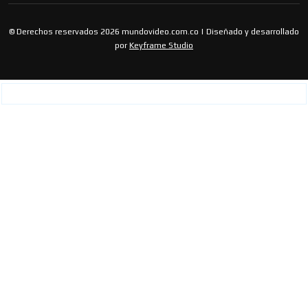
© Derechos reservados 2026 mundovideo.com.co | Diseñado y desarrollado
por
Keyframe Studio