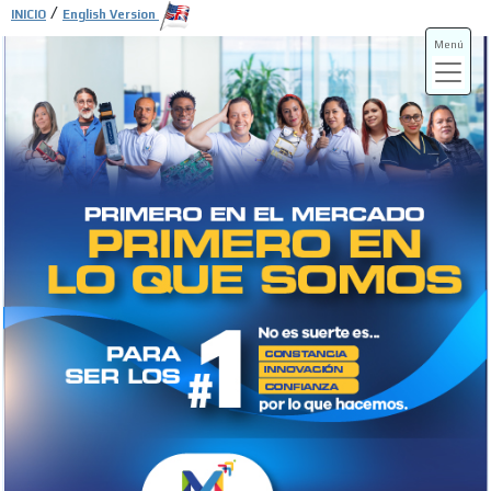
/
INICIO
English Version
Menú
ADS-3A
ADS-3B