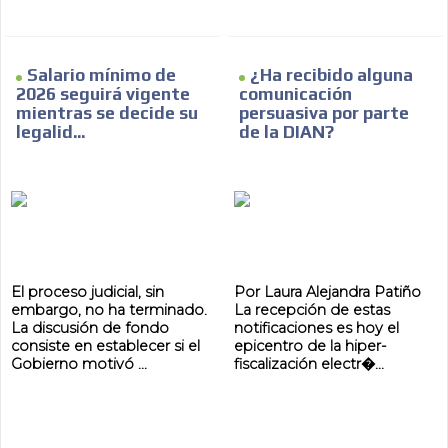
Salario mínimo de
¿Ha recibido alguna
2026 seguirá vigente
comunicación
mientras se decide su
persuasiva por parte
legalid...
de la DIAN?
El proceso judicial, sin
Por Laura Alejandra Patiño
embargo, no ha terminado.
La recepción de estas
La discusión de fondo
notificaciones es hoy el
consiste en establecer si el
epicentro de la hiper-
Gobierno motivó ...
fiscalización electr�...
ADVERTISEMENT
ADVERTISEMENT