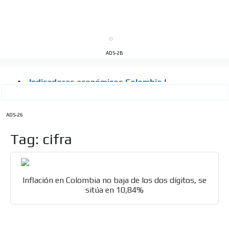
ADS-2B
ADS-26
Tag: cifra
Inflación en Colombia no baja de los dos dígitos, se
sitúa en 10,84%
ES