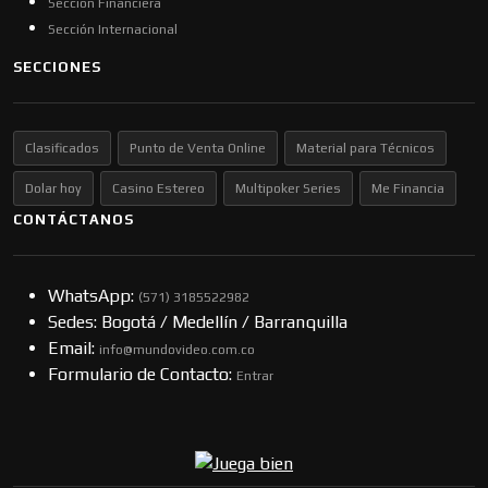
Sección Financiera
Sección Internacional
SECCIONES
Clasificados
Punto de Venta Online
Material para Técnicos
Dolar hoy
Casino Estereo
Multipoker Series
Me Financia
CONTÁCTANOS
WhatsApp:
(57​​1) 3185522982
Sedes: Bogotá / Medellín / Barranquilla
Email:
info@mundovideo.com.co
Formulario de Contacto:
Entrar