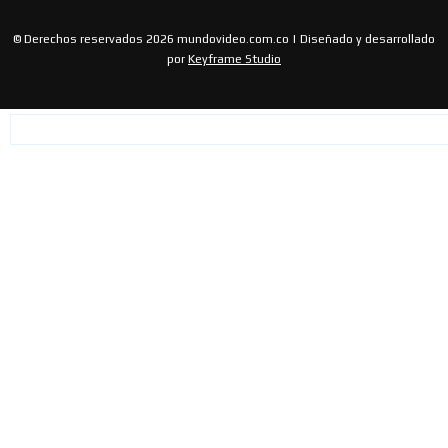
© Derechos reservados 2026 mundovideo.com.co | Diseñado y desarrollado
por
Keyframe Studio