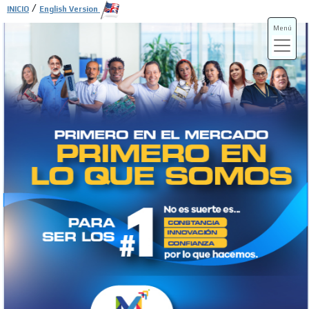
/
INICIO
English Version
Menú
ADS-3A
ADS-3B