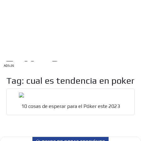
/
INICIO
English Version
ADS-1A
Menú
ADS-2A
ADS-3A
ADS-3B
ADS-2B
ADS-26
Tag: cual es tendencia en poker
10 cosas de esperar para el Póker este 2023