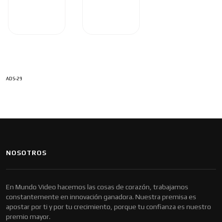
ADS-29
NOSOTROS
En Mundo Video hacemos las cosas de corazón, trabajamos
constantemente en innovación ganadora. Nuestra premisa es
apostar por ti y por tu crecimiento, porque tu confianza es nuestro
premio mayor.