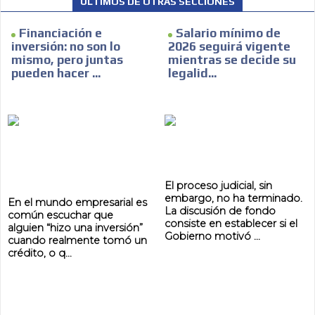
ÚLTIMOS DE OTRAS SECCIÓNES
Financiación e
Salario mínimo de
inversión: no son lo
2026 seguirá vigente
mismo, pero juntas
mientras se decide su
pueden hacer ...
legalid...
El proceso judicial, sin
embargo, no ha terminado.
En el mundo empresarial es
La discusión de fondo
común escuchar que
consiste en establecer si el
alguien “hizo una inversión”
Gobierno motivó ...
cuando realmente tomó un
crédito, o q...
ADVERTISEMENT
ADVERTISEMENT