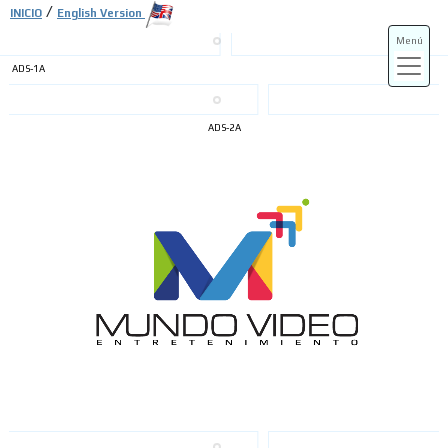
/
INICIO
English Version
Menú
ADS-1A
ADS-3A
ADS-2A
ADS-3B