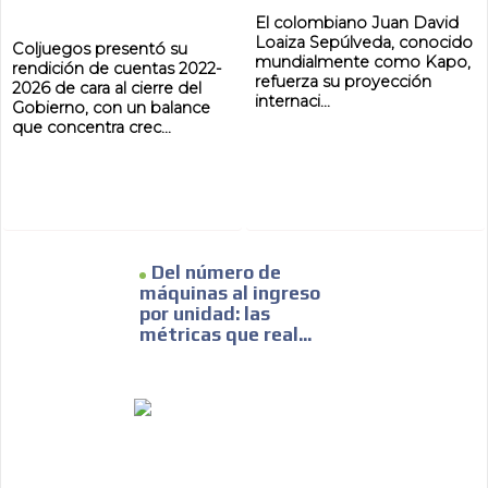
El colombiano Juan David
Loaiza Sepúlveda, conocido
Coljuegos presentó su
mundialmente como Kapo,
rendición de cuentas 2022-
refuerza su proyección
2026 de cara al cierre del
internaci...
Gobierno, con un balance
que concentra crec...
Del número de
ADVERTISEMENT
máquinas al ingreso
por unidad: las
ADVERTISEMENT
métricas que real...