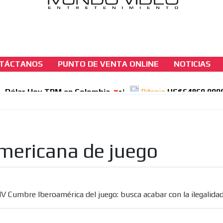
TÁCTANOS
PUNTO DE VENTA ONLINE
NOTICIAS
casinos-colombia-noticias
IV Cumbre Iberoamérica del juego: busca ac
con la ilegalidad
[ Cerrar X ]
mericana de juego
MVE ADS
IV Cumbre Iberoamérica del juego: busca acabar con la ilegalida