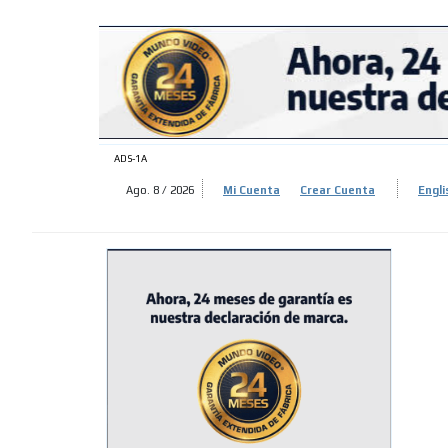
ADS-
ADS-
ADS-1A
Ago. 8 / 2026
Mi Cuenta
Crear Cuenta
Engli