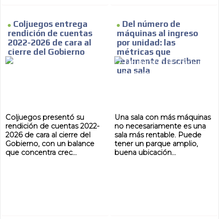
Coljuegos entrega
Del número de
rendición de cuentas
máquinas al ingreso
2022-2026 de cara al
por unidad: las
MVE
ADS
cierre del Gobierno
métricas que
realmente describen
una sala
ADVERTISEMENT
MEDIUM
Coljuegos presentó su
Una sala con más máquinas
rendición de cuentas 2022-
no necesariamente es una
2026 de cara al cierre del
sala más rentable. Puede
Gobierno, con un balance
tener un parque amplio,
que concentra crec...
buena ubicación...