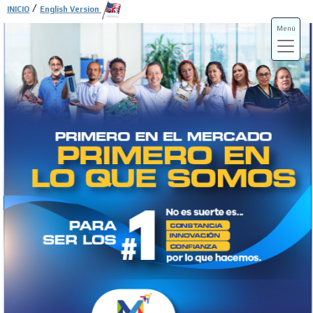
/
INICIO
English Version
Menú
ADS-3A
ADS-3B