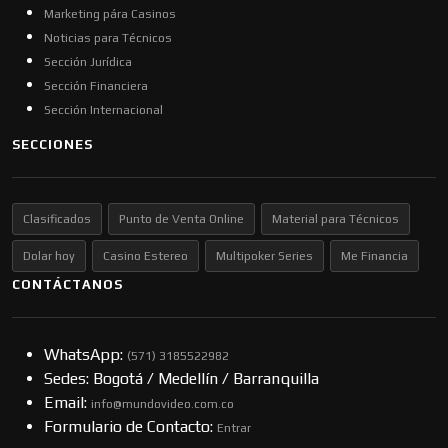
Marketing pára Casinos
Noticias para Técnicos
Sección Jurídica
Sección Financiera
Sección Internacional
SECCIONES
Clasificados
Punto de Venta Online
Material para Técnicos
Dolar hoy
Casino Estereo
Multipoker Series
Me Financia
CONTÁCTANOS
WhatsApp:
(57​​1) 3185522982
Sedes: Bogotá / Medellín / Barranquilla
Email:
info@mundovideo.com.co
Formulario de Contacto:
Entrar