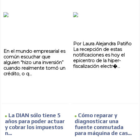
Por Laura Alejandra Patiño
La recepción de estas
En el mundo empresarial es
notificaciones es hoy el
común escuchar que
epicentro de la hiper-
alguien “hizo una inversión”
fiscalización electr�...
cuando realmente tomó un
crédito, o q...
La DIAN sólo tiene 5
Cómo reparar y
años para poder actuar
diagnosticar una
y cobrar los impuestos
fuente conmutada
n...
para máquina de cas...