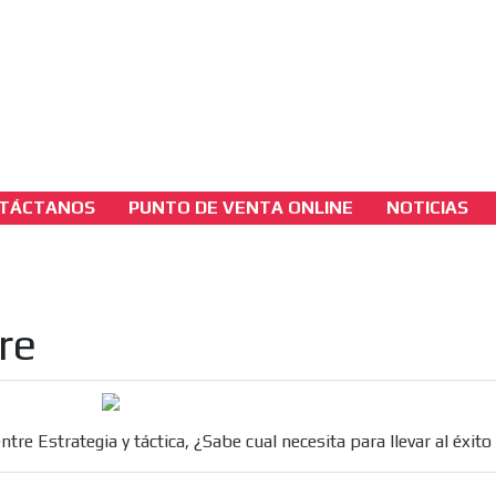
3A
sh Version
3B
TÁCTANOS
PUNTO DE VENTA ONLINE
NOTICIAS
marketing-para-casinos
Diferencia entre Estrategia y táctica, ¿Sabe 
necesita para llevar al éxito su negocio?
re
[ Cerrar X ]
MVE ADS
ntre Estrategia y táctica, ¿Sabe cual necesita para llevar al éxit