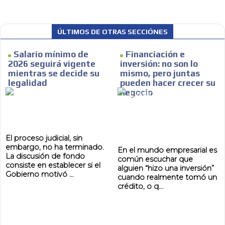
ÚLTIMOS DE OTRAS SECCIÓNES
Salario mínimo de
Financiación e
2026 seguirá vigente
inversión: no son lo
mientras se decide su
mismo, pero juntas
legalidad
pueden hacer crecer su
negocio
MVE
El proceso judicial, sin
ADS
embargo, no ha terminado.
En el mundo empresarial es
La discusión de fondo
común escuchar que
ADVERTISEMENT
consiste en establecer si el
MEDIUM
alguien “hizo una inversión”
Gobierno motivó ...
cuando realmente tomó un
crédito, o q...