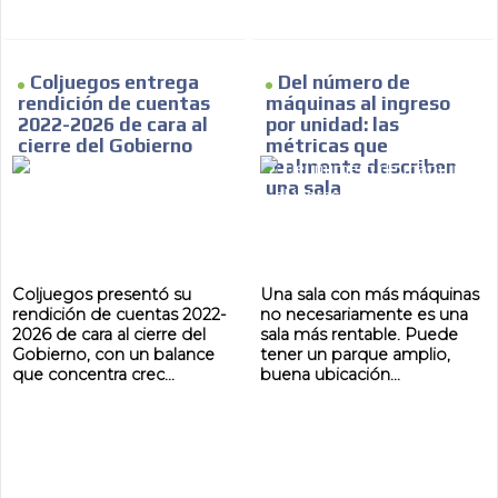
Coljuegos entrega
Del número de
rendición de cuentas
máquinas al ingreso
2022-2026 de cara al
por unidad: las
cierre del Gobierno
métricas que
realmente describen
una sala
Coljuegos presentó su
Una sala con más máquinas
rendición de cuentas 2022-
no necesariamente es una
2026 de cara al cierre del
sala más rentable. Puede
Gobierno, con un balance
tener un parque amplio,
que concentra crec...
buena ubicación...