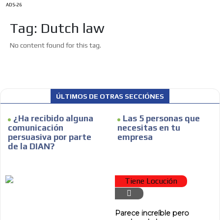
ADS-26
Tag: Dutch law
No content found for this tag.
ÚLTIMOS DE OTRAS SECCIÓNES
¿Ha recibido alguna
Las 5 personas que
comunicación
necesitas en tu
persuasiva por parte
empresa
de la DIAN?
ES
Tiene Locución
Parece increíble pero