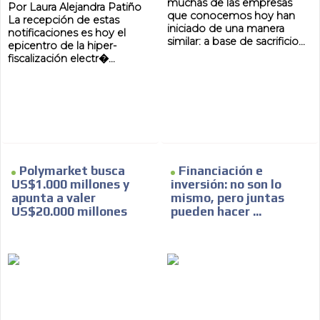
muchas de las empresas
Por Laura Alejandra Patiño
que conocemos hoy han
La recepción de estas
iniciado de una manera
notificaciones es hoy el
similar: a base de sacrificio...
AR
epicentro de la hiper-
fiscalización electr�...
Polymarket busca
Financiación e
US$1.000 millones y
inversión: no son lo
apunta a valer
mismo, pero juntas
US$20.000 millones
pueden hacer ...