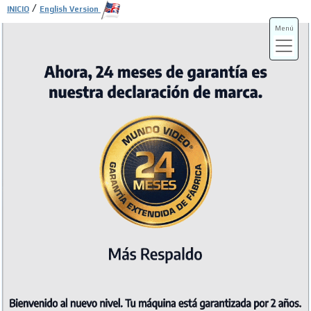
/
INICIO
English Version
Menú
ADS-3A
ADS-3B