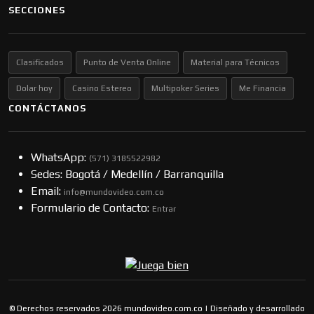
SECCIONES
Clasificados
Punto de Venta Online
Material para Técnicos
Dolar hoy
Casino Estereo
Multipoker Series
Me Financia
CONTÁCTANOS
WhatsApp:
(57​​1) 3185522982
Sedes: Bogotá / Medellín / Barranquilla
Email:
info@mundovideo.com.co
Formulario de Contacto:
Entrar
© Derechos reservados 2026 mundovideo.com.co | Diseñado y desarrollado