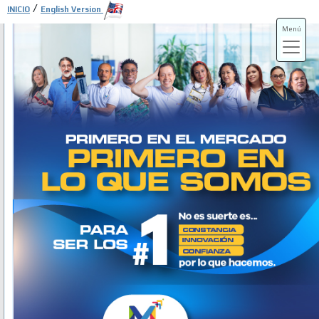
/
INICIO
English Version
Menú
ADS-3A
ADS-3B