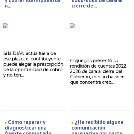
y cobrar los impuestos
2022-2026 de cara al
n...
cierre de...
Si la DIAN actúa fuera de
ese plazo, el contribuyente
Coljuegos presentó su
puede alegar la prescripción
rendición de cuentas 2022-
de la oportunidad de cobro
2026 de cara al cierre del
y no ten...
Gobierno, con un balance
que concentra crec...
Cómo reparar y
¿Ha recibido alguna
diagnosticar una
comunicación
fuente conmutada
persuasiva por parte