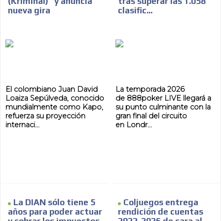
(Kriminal)” y anuncia
tras superar las 1.058
nueva gira
clasific...
El colombiano Juan David
La temporada 2026
Loaiza Sepúlveda, conocido
de 888poker LIVE llegará a
mundialmente como Kapo,
su punto culminante con la
refuerza su proyección
gran final del circuito
internaci...
en Londr...
La DIAN sólo tiene 5
Coljuegos entrega
años para poder actuar
rendición de cuentas