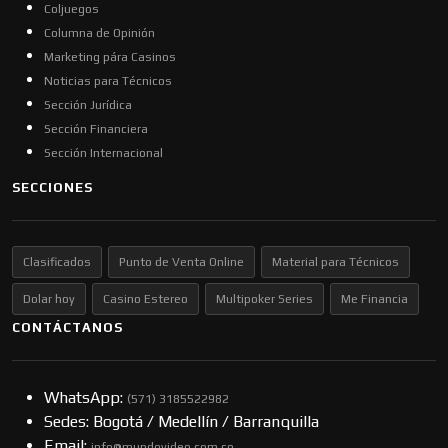
Coljuegos
Columna de Opinión
Marketing pára Casinos
Noticias para Técnicos
Sección Jurídica
Sección Financiera
Sección Internacional
SECCIONES
Clasificados
Punto de Venta Online
Material para Técnicos
Dolar hoy
Casino Estereo
Multipoker Series
Me Financia
CONTÁCTANOS
WhatsApp:
(57​​1) 3185522982
Sedes: Bogotá / Medellín / Barranquilla
Email:
info@mundovideo.com.co