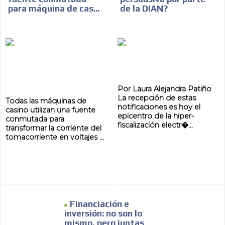
para máquina de cas...
de la DIAN?
Por Laura Alejandra Patiño
La recepción de estas
Todas las máquinas de
notificaciones es hoy el
casino utilizan una fuente
epicentro de la hiper-
conmutada para
fiscalización electr�...
transformar la corriente del
tomacorriente en voltajes ...
Financiación e
inversión: no son lo
mismo, pero juntas
ADVERTISEMENT