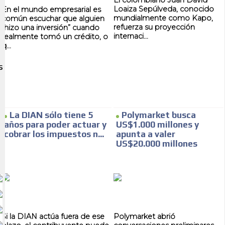
El colombiano Juan David
Loaiza Sepúlveda, conocido
En el mundo empresarial es
mundialmente como Kapo,
común escuchar que alguien
refuerza su proyección
“hizo una inversión” cuando
internaci...
realmente tomó un crédito, o
q...
S
La DIAN sólo tiene 5
Polymarket busca
años para poder actuar y
US$1.000 millones y
cobrar los impuestos n...
apunta a valer
US$20.000 millones
Si la DIAN actúa fuera de ese
Polymarket abrió