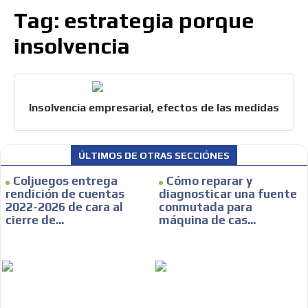
[ Cerrar X ]
Tag: estrategia porque
SUPER TÉCNICOS
ADVERTISEMENT
insolvencia
INTERNACIONALES
CONTACTAR
Insolvencia empresarial, efectos de las medidas
CONTACTAR
FACEBOOK
ÚLTIMOS DE OTRAS SECCIÓNES
TWITTER
Coljuegos entrega
Cómo reparar y
INSTAGRAM
rendición de cuentas
diagnosticar una fuente
2022-2026 de cara al
conmutada para
YOUTUBE
cierre de...
máquina de cas...
ADVERTISEMENT
@