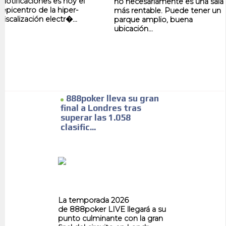
notificaciones es hoy el
no necesariamente es una sala
epicentro de la hiper-
más rentable. Puede tener un
fiscalización electr�...
parque amplio, buena
ubicación...
888poker lleva su gran
final a Londres tras
superar las 1.058
clasific...
La temporada 2026
de 888poker LIVE llegará a su
punto culminante con la gran