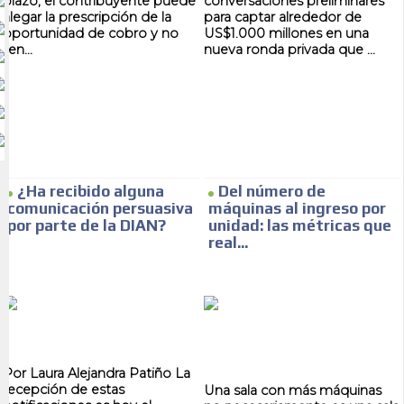
plazo, el contribuyente puede
conversaciones preliminares
alegar la prescripción de la
para captar alrededor de
oportunidad de cobro y no
US$1.000 millones en una
ten...
nueva ronda privada que ...
¿Ha recibido alguna
Del número de
comunicación persuasiva
máquinas al ingreso por
por parte de la DIAN?
unidad: las métricas que
real...
Por Laura Alejandra Patiño La
recepción de estas
Una sala con más máquinas