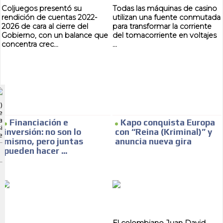
Coljuegos presentó su
Todas las máquinas de casino
rendición de cuentas 2022-
utilizan una fuente conmutada
2026 de cara al cierre del
para transformar la corriente
Gobierno, con un balance que
del tomacorriente en voltajes
concentra crec...
...
ADVERTISEMENT
ADVERTISEMENT
)
e
a
Financiación e
Kapo conquista Europa
i
inversión: no son lo
con “Reina (Kriminal)” y
e
mismo, pero juntas
anuncia nueva gira
pueden hacer ...