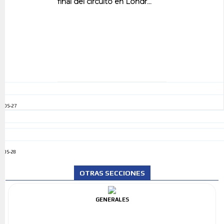
final del circuito en Londr...
ADS-27
ADS-28
OTRAS SECCIONES
GENERALES