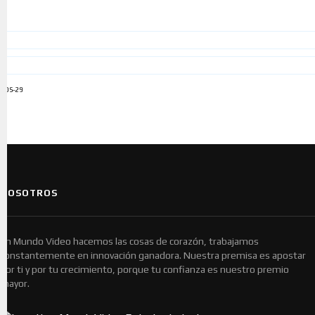
ADS-29
NOSOTROS
En Mundo Video hacemos las cosas de corazón, trabajamos
constantemente en innovación ganadora. Nuestra premisa es apostar
por ti y por tu crecimiento, porque tu confianza es nuestro premio
mayor.