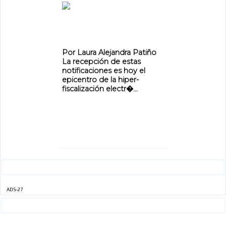
ADVERTISEMENT
Por Laura Alejandra Patiño
La recepción de estas
notificaciones es hoy el
ADVERTISEMENT
epicentro de la hiper-
fiscalización electr�...
ADS-27