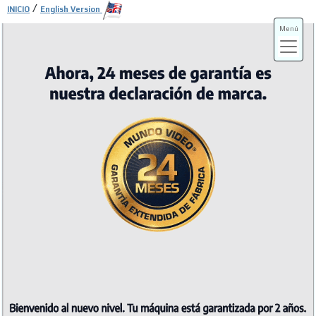
/
INICIO
English Version
Menú
ADS-3A
ADS-3B