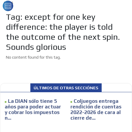
ADS-26
Tag: except for one key
difference: the player is told
the outcome of the next spin.
Sounds glorious
No content found for this tag.
ÚLTIMOS DE OTRAS SECCIÓNES
La DIAN sólo tiene 5
Coljuegos entrega
años para poder actuar
rendición de cuentas
y cobrar los impuestos
2022-2026 de cara al
ES
n...
cierre de...