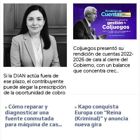
AR
Coljuegos presentó su
rendición de cuentas 2022-
2026 de cara al cierre del
Gobierno, con un balance
que concentra crec...
Si la DIAN actúa fuera de
ese plazo, el contribuyente
puede alegar la prescripción
de la oportunidad de cobro
y no ten...
Cómo reparar y
Kapo conquista
diagnosticar una
Europa con “Reina
fuente conmutada
(Kriminal)” y anuncia
para máquina de cas...
nueva gira