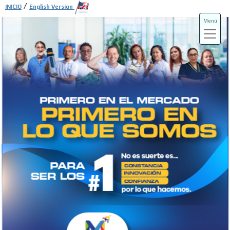
/
INICIO
English Version
Menú
ADS-3A
ADS-3B