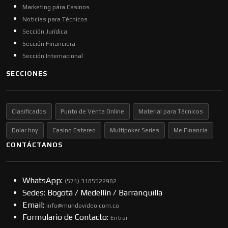
Marketing pára Casinos
Noticias para Técnicos
Sección Jurídica
Sección Financiera
Sección Internacional
SECCIONES
Clasificados
Punto de Venta Online
Material para Técnicos
Dolar hoy
Casino Estereo
Multipoker Series
Me Financia
CONTÁCTANOS
WhatsApp:
(57​​1) 3185522982
Sedes: Bogotá / Medellín / Barranquilla
Email:
info@mundovideo.com.co
Formulario de Contacto:
Entrar