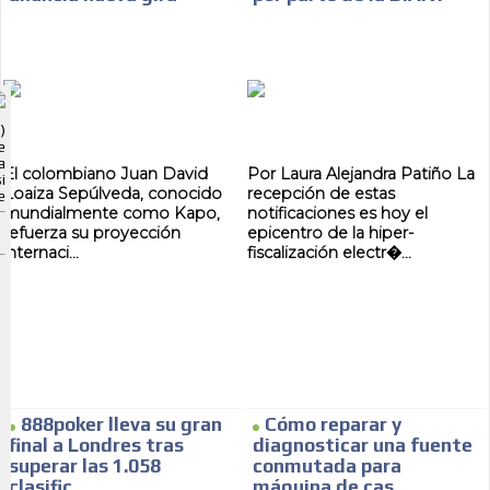
ADVERTISEMENT
)
ADVERTISEMENT
e
a
El colombiano Juan David
Por Laura Alejandra Patiño La
i
Loaiza Sepúlveda, conocido
recepción de estas
e
mundialmente como Kapo,
notificaciones es hoy el
refuerza su proyección
epicentro de la hiper-
internaci...
fiscalización electr�...
888poker lleva su gran
Cómo reparar y
final a Londres tras
diagnosticar una fuente
superar las 1.058
conmutada para
clasific...
máquina de cas...