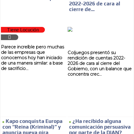
2022-2026 de cara al
SUPER TÉCNICOS
cierre de...
INTERNACIONALES
Tiene Locución
CONTACTAR
Parece increíble pero muchas
de las empresas que
CONTACTAR
Coljuegos presentó su
conocemos hoy han iniciado
rendición de cuentas 2022-
FACEBOOK
de una manera similar: a base
2026 de cara al cierre del
de sacrificio...
Gobierno, con un balance que
TWITTER
concentra crec...
INSTAGRAM
YOUTUBE
ADVERTISEMENT
@
Kapo conquista Europa
¿Ha recibido alguna
con “Reina (Kriminal)” y
comunicación persuasiva
anuncia nueva gira
por parte de la DIAN?