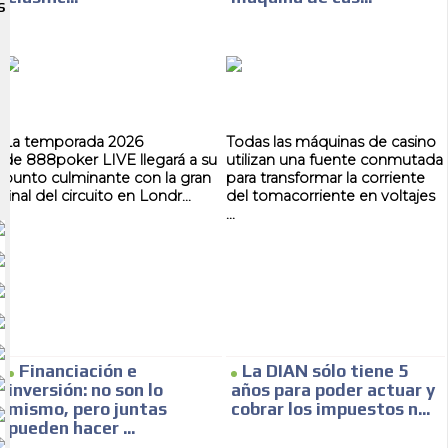
S
La temporada 2026
Todas las máquinas de casino
de 888poker LIVE llegará a su
utilizan una fuente conmutada
punto culminante con la gran
para transformar la corriente
final del circuito en Londr...
del tomacorriente en voltajes
...
Financiación e
La DIAN sólo tiene 5
inversión: no son lo
años para poder actuar y
mismo, pero juntas
cobrar los impuestos n...
pueden hacer ...