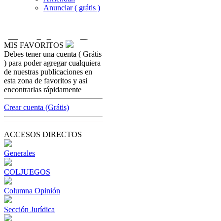
Anunciar ( grátis )
MIS FAVORITOS
Debes tener una cuenta ( Grátis
coljuegoseice
) para poder agregar cualquiera
Liquidación sugerída, así debe ser de ahora
de nuestras publicaciones en
en adelante: Coljuegos
esta zona de favoritos y asi
encontrarlas rápidamente
[ Cerrar X ]
MVE ADS
Crear cuenta (Grátis)
Advertisement
Advertisement
ACCESOS DIRECTOS
Generales
COLJUEGOS
Columna Opinión
Sección Jurídica