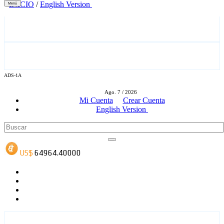
INICIO
/
English Version
Menú
ADS-1A
ADS-3A
Ago. 7 / 2026
Mi Cuenta
Crear Cuenta
English Version
ADS-3B