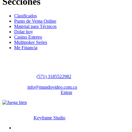
Secciones
Clasificados
Punto de Venta Online
Material para Técnicos
Dolar hoy
Casino Estereo
Multipoker Series
Me Financia
Contáctanos
WhatsApp:
(57​​1) 3185522982
Sedes: Bogotá / Medellín / Barranquilla
Email:
info@mundovideo.com.co
Formulario de Contacto:
Entrar
© Derechos reservados 2026 mundovideo.com.co | Diseñado y
desarrollado por
Keyframe Studio
Inicio