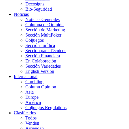
Decosigns
Bio-Seguridad
Noticias
Noticias Generales
Columna de Opinión
Sección de Marketing
Sección MultiPoker
Coljuegos
Sección Jurídica
Sección para Técnicos
Sección Financiera
En Colaboración
Sección Variedades
English Version
Internacional
Gambling
Column Opinion
Asia
Europe
América
Coljuegos Regulations
Clasificados
Todos
Venden
Arriendan