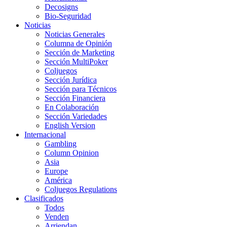
Decosigns
Bio-Seguridad
Noticias
Noticias Generales
Columna de Opinión
Sección de Marketing
Sección MultiPoker
Coljuegos
Sección Jurídica
Sección para Técnicos
Sección Financiera
En Colaboración
Sección Variedades
English Version
Internacional
Gambling
Column Opinion
Asia
Europe
América
Coljuegos Regulations
Clasificados
Todos
Venden
Arriendan