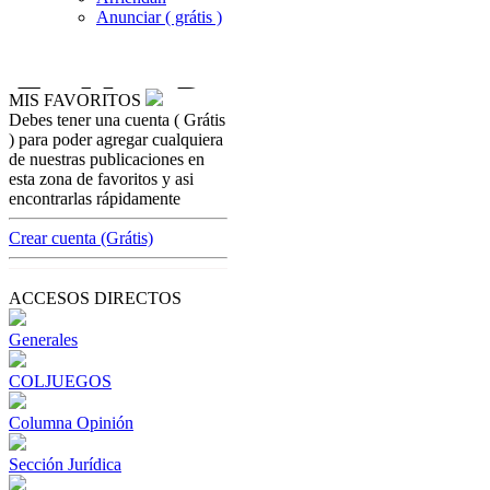
Anunciar ( grátis )
MIS FAVORITOS
Debes tener una cuenta ( Grátis
seccion-juridica
) para poder agregar cualquiera
Alimentos, su pago prevalece sobre
de nuestras publicaciones en
cualquier otra obligación
esta zona de favoritos y asi
encontrarlas rápidamente
[ Cerrar X ]
MVE ADS
Crear cuenta (Grátis)
Advertisement
Advertisement
ACCESOS DIRECTOS
Generales
COLJUEGOS
Columna Opinión
Sección Jurídica