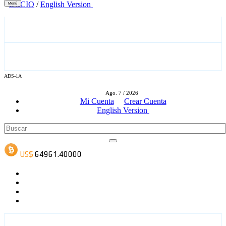
INICIO
/
English Version
Menú
ADS-1A
ADS-3A
Ago. 7 / 2026
Mi Cuenta
Crear Cuenta
English Version
ADS-3B