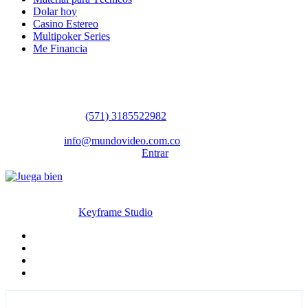
Dolar hoy
Casino Estereo
Multipoker Series
Me Financia
Contáctanos
WhatsApp:
(57​​1) 3185522982
Sedes: Bogotá / Medellín / Barranquilla
Email:
info@mundovideo.com.co
Formulario de Contacto:
Entrar
© Derechos reservados 2026 mundovideo.com.co | Diseñado y
desarrollado por
Keyframe Studio
Inicio
Terminos y condiciones
La compañia
Contáctanos