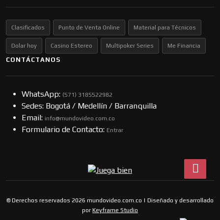
Clasificados
Punto de Venta Online
Material para Técnicos
Dolar hoy
Casino Estereo
Multipoker Series
Me Financia
CONTÁCTANOS
WhatsApp:
(57​​1) 3185522982
Sedes: Bogotá / Medellín / Barranquilla
Email:
info@mundovideo.com.co
Formulario de Contacto:
Entrar
© Derechos reservados 2026 mundovideo.com.co | Diseñado y desarrollado
por
Keyframe Studio