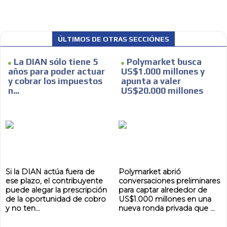
ÚLTIMOS DE OTRAS SECCIÓNES
La DIAN sólo tiene 5
Polymarket busca
años para poder actuar
US$1.000 millones y
y cobrar los impuestos
apunta a valer
n...
US$20.000 millones
Si la DIAN actúa fuera de
Polymarket abrió
ese plazo, el contribuyente
conversaciones preliminares
puede alegar la prescripción
para captar alrededor de
de la oportunidad de cobro
US$1.000 millones en una
y no ten...
nueva ronda privada que ...
ADVERTISEMENT