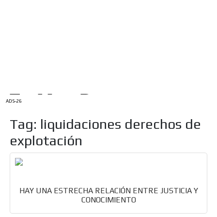
/
INICIO
English Version
ADS-1A
Menú
ADS-2A
ADS-3A
ADS-3B
ADS-2B
ADS-26
Tag: liquidaciones derechos de
explotación
HAY UNA ESTRECHA RELACIÓN ENTRE JUSTICIA Y
CONOCIMIENTO