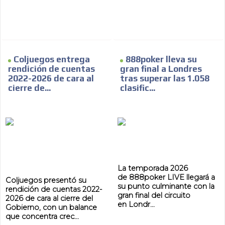
ES
Coljuegos entrega
888poker lleva su
rendición de cuentas
gran final a Londres
2022-2026 de cara al
tras superar las 1.058
cierre de...
clasific...
AR
La temporada 2026
de 888poker LIVE llegará a
Coljuegos presentó su
su punto culminante con la
rendición de cuentas 2022-
gran final del circuito
2026 de cara al cierre del
en Londr...
Gobierno, con un balance
que concentra crec...