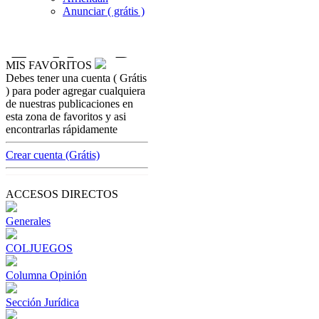
Anunciar ( grátis )
MIS FAVORITOS
Debes tener una cuenta ( Grátis
marketing-para-cas
) para poder agregar cualquiera
Plan de Marke
de nuestras publicaciones en
esta zona de favoritos y asi
[ Cerrar X ]
encontrarlas rápidamente
MVE ADS
Advertisement
Crear cuenta (Grátis)
Advertisement
ACCESOS DIRECTOS
Generales
COLJUEGOS
Columna Opinión
Sección Jurídica