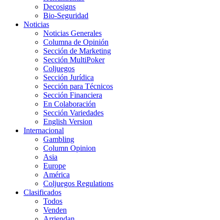
Decosigns
Bio-Seguridad
Noticias
Noticias Generales
Columna de Opinión
Sección de Marketing
Sección MultiPoker
Coljuegos
Sección Jurídica
Sección para Técnicos
Sección Financiera
En Colaboración
Sección Variedades
English Version
Internacional
Gambling
Column Opinion
Asia
Europe
América
Coljuegos Regulations
Clasificados
Todos
Venden
Arriendan