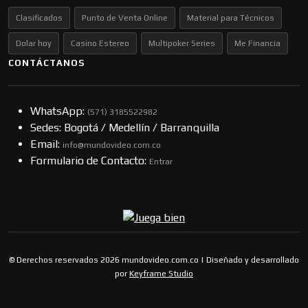
Clasificados
Punto de Venta Online
Material para Técnicos
Dolar hoy
Casino Estereo
Multipoker Series
Me Financia
CONTÁCTANOS
WhatsApp:
(57​​1) 3185522982
Sedes: Bogotá / Medellín / Barranquilla
Email:
info@mundovideo.com.co
Formulario de Contacto:
Entrar
© Derechos reservados 2026 mundovideo.com.co | Diseñado y desarrollado
por
Keyframe Studio