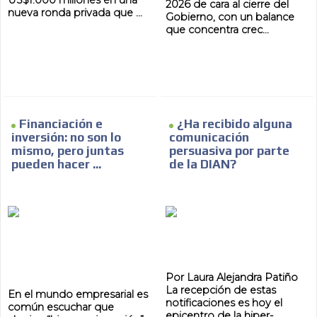
2026 de cara al cierre del
nueva ronda privada que ...
Gobierno, con un balance
que concentra crec...
Financiación e
¿Ha recibido alguna
inversión: no son lo
comunicación
mismo, pero juntas
persuasiva por parte
pueden hacer ...
de la DIAN?
Por Laura Alejandra Patiño
La recepción de estas
En el mundo empresarial es
notificaciones es hoy el
común escuchar que
epicentro de la hiper-