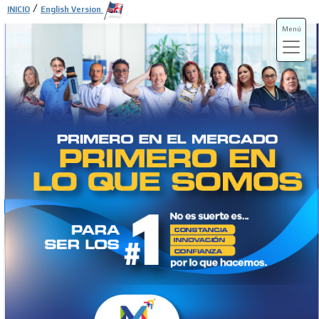
/
INICIO
English Version
Menú
ADS-3A
ADS-3B