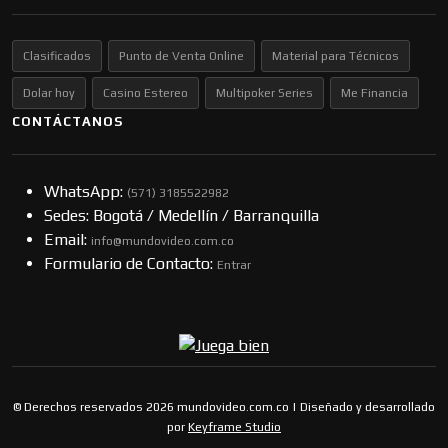
Clasificados
Punto de Venta Online
Material para Técnicos
Dolar hoy
Casino Estereo
Multipoker Series
Me Financia
CONTÁCTANOS
WhatsApp:
(57​​1) 3185522982
Sedes: Bogotá / Medellín / Barranquilla
Email:
info@mundovideo.com.co
Formulario de Contacto:
Entrar
© Derechos reservados 2026 mundovideo.com.co | Diseñado y desarrollado
por
Keyframe Studio