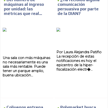
máquinas al ingreso
comunicación
por unidad: las
persuasiva por parte
métricas que real...
de la DIAN?
Por Laura Alejandra Patiño
La recepción de estas
Una sala con más máquinas
notificaciones es hoy el
no necesariamente es una
epicentro de la hiper-
sala más rentable. Puede
fiscalización electr�...
tener un parque amplio,
buena ubicación...
Coljuegos entrega
Polymarket busca