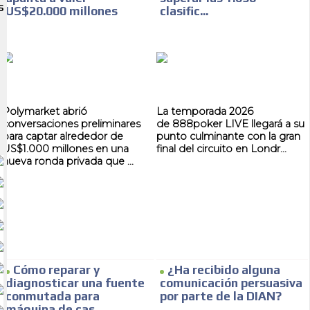
S
US$20.000 millones
clasific...
Polymarket abrió
La temporada 2026
conversaciones preliminares
de 888poker LIVE llegará a su
para captar alrededor de
punto culminante con la gran
US$1.000 millones en una
final del circuito en Londr...
nueva ronda privada que ...
Cómo reparar y
¿Ha recibido alguna
diagnosticar una fuente
comunicación persuasiva
conmutada para
por parte de la DIAN?
máquina de cas...