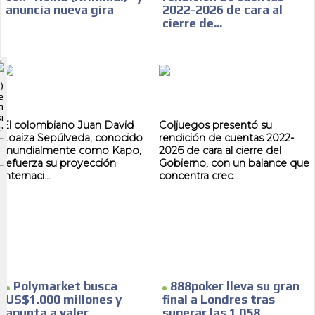
anuncia nueva gira
2022-2026 de cara al
cierre de...
ADVERTISEMENT
)
ADVERTISEMENT
e
a
i
El colombiano Juan David
Coljuegos presentó su
e
Loaiza Sepúlveda, conocido
rendición de cuentas 2022-
mundialmente como Kapo,
2026 de cara al cierre del
refuerza su proyección
Gobierno, con un balance que
internaci...
concentra crec...
Polymarket busca
888poker lleva su gran
US$1.000 millones y
final a Londres tras
apunta a valer
superar las 1.058