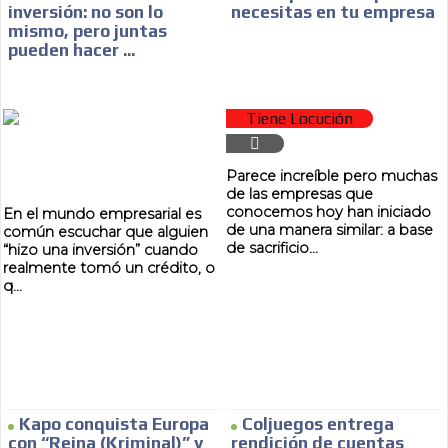
inversión: no son lo
necesitas en tu empresa
SUPER TÉCNICOS
mismo, pero juntas
pueden hacer ...
INTERNACIONALES
Tiene Locución
CONTACTAR
CONTACTAR
Parece increíble pero muchas
de las empresas que
FACEBOOK
conocemos hoy han iniciado
En el mundo empresarial es
de una manera similar: a base
común escuchar que alguien
TWITTER
de sacrificio...
“hizo una inversión” cuando
realmente tomó un crédito, o
INSTAGRAM
q...
YOUTUBE
ADVERTISEMENT
@
Kapo conquista Europa
Coljuegos entrega
con “Reina (Kriminal)” y
rendición de cuentas