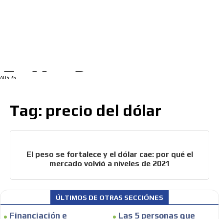
/
INICIO
INICIO
English Version
QUIENES SOMOS
CONTÁCTANOS
ADS-1A
PUNTO DE VENTA ONLINE
NOTICIAS
Menú
ADS-2A
/
ADS-3A
Mi cuenta
English Version
INTERNACIONAL
CLASIFICADOS
ADS-3B
ADS-2B
GENERALES
ADS-26
COLJUEGOS
casinos-colombia-noticias
El peso se fortalece y el dólar cae: por
COLUMNA OPINIÓN
Tag: precio del dólar
qué el mercado volvió a niveles de 2021
SECCIÓN JURÍDICA
[ Cerrar X ]
MARKETING
ADVERTISEMENT
FINANZAS
El peso se fortalece y el dólar cae: por qué el
mercado volvió a niveles de 2021
VARIEDADES
MULTIPOKER
ÚLTIMOS DE OTRAS SECCIÓNES
PUNTO DE VENTA ONLINE
Financiación e
Las 5 personas que
CLASIFICADOS