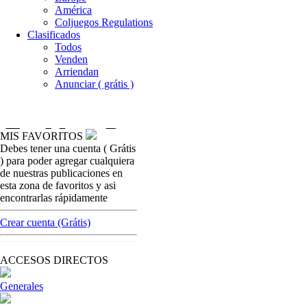
América
Coljuegos Regulations
Clasificados
Todos
Venden
Arriendan
Anunciar ( grátis )
MIS FAVORITOS
Debes tener una cuenta ( Grátis
casinos-colombia-noticias
) para poder agregar cualquiera
Mundo Video escala 561,725 posiciones en
de nuestras publicaciones en
90 días en internet
esta zona de favoritos y asi
encontrarlas rápidamente
[ Cerrar X ]
MVE ADS
Crear cuenta (Grátis)
Advertisement
Advertisement
ACCESOS DIRECTOS
Generales