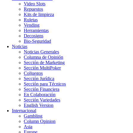
Video Slots
Repuestos
Kits de limpieza
Ruletas
Vending
Herramientas
Decosigns
Bio-Seguridad
Noticias
Noticias Generales
Columna de Opinión
Sección de Marketing
Sección MultiPoker
Coljuegos
Sección Jurídica
Sección para Técnicos
Sección Financiera
En Colaboración
Sección Variedades
English Version
Internacional
Gambling
Column Opinion
Asia
Europe