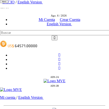
INICIO
/
English Version
Menú
ADS-1A
ADS-3A
Ago. 6 / 2026
ADS-3B
Mi Cuenta
Crear Cuenta
English Version
ADS-2A
ADS-2B
Mi cuenta
/
English Version