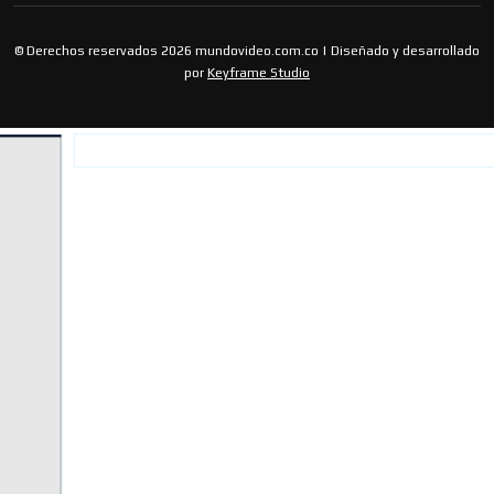
© Derechos reservados 2026 mundovideo.com.co | Diseñado y desarrollado
por
Keyframe Studio