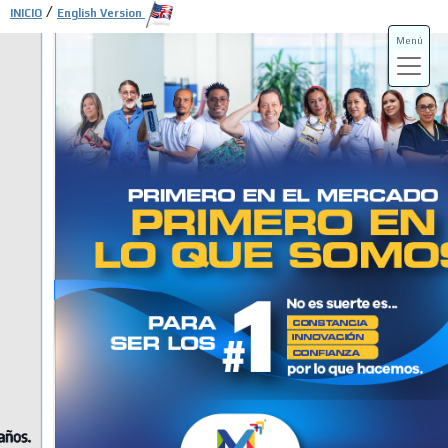
/
INICIO
English Version
Menú
ADS-3A
ADS-3B