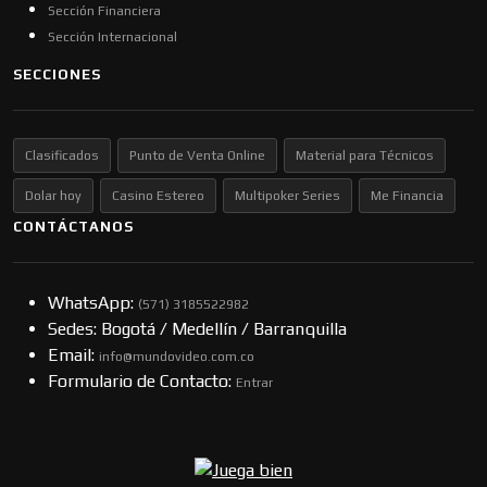
Sección Financiera
Sección Internacional
SECCIONES
Clasificados
Punto de Venta Online
Material para Técnicos
Dolar hoy
Casino Estereo
Multipoker Series
Me Financia
CONTÁCTANOS
WhatsApp:
(57​​1) 3185522982
Sedes: Bogotá / Medellín / Barranquilla
Email:
info@mundovideo.com.co
Formulario de Contacto:
Entrar