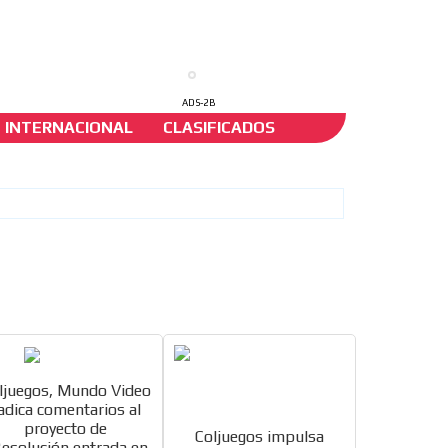
ADS-2B
INTERNACIONAL
CLASIFICADOS
al
ón
ljuegos, Mundo Video
adica comentarios al
proyecto de
Coljuegos impulsa
esolución entrada en