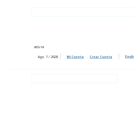
ADS-
ADS-
ADS-1A
Ago. 7 / 2026
Mi Cuenta
Crear Cuenta
Engli