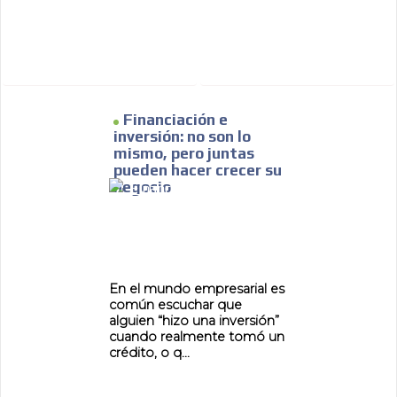
Financiación e
inversión: no son lo
mismo, pero juntas
pueden hacer crecer su
negocio
En el mundo empresarial es
común escuchar que
alguien “hizo una inversión”
cuando realmente tomó un
crédito, o q...