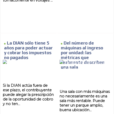
tomacorriente en voltajes ...
La DIAN sólo tiene 5
Del número de
años para poder actuar
máquinas al ingreso
y cobrar los impuestos
por unidad: las
no pagados
métricas que
realmente describen
una sala
Si la DIAN actúa fuera de
ese plazo, el contribuyente
Una sala con más máquinas
puede alegar la prescripción
no necesariamente es una
de la oportunidad de cobro
sala más rentable. Puede
y no ten...
tener un parque amplio,
buena ubicación...