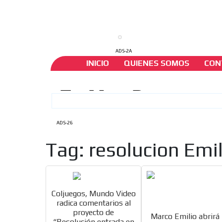
ADS-2A
INICIO
QUIENES SOMOS
CON
ADS-26
Tag: resolucion Emi
Coljuegos, Mundo Video
radica comentarios al
proyecto de
Marco Emilio abrirá 
“Resolución entrada en