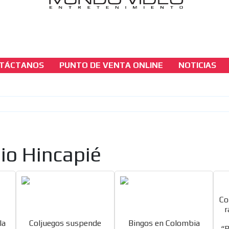
TÁCTANOS
PUNTO DE VENTA ONLINE
NOTICIAS
seccion-juridica
Coljuegos, Mundo Video radica comentarios 
proyecto de “Resolución entrada en operaci
MET en ruta”
[ Cerrar X ]
lio Hincapié
MVE ADS
Co
r
la
Coljuegos suspende
Bingos en Colombia
“R