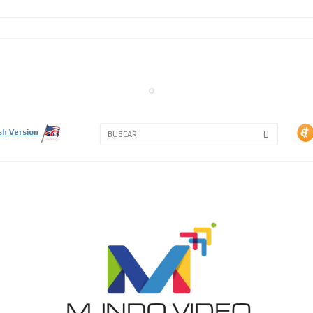
3A
3B
sh Version