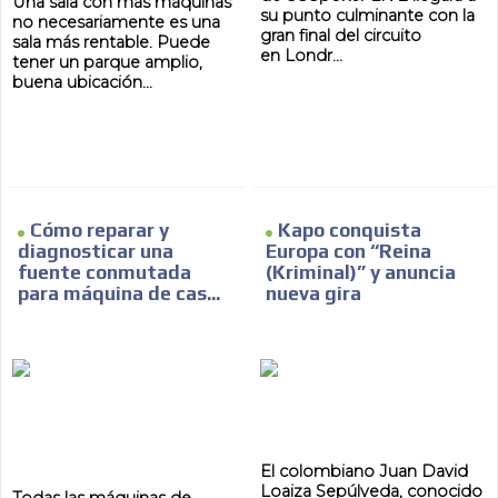
Una sala con más máquinas
su punto culminante con la
no necesariamente es una
gran final del circuito
sala más rentable. Puede
en Londr...
tener un parque amplio,
AR
buena ubicación...
Cómo reparar y
Kapo conquista
diagnosticar una
Europa con “Reina
fuente conmutada
(Kriminal)” y anuncia
para máquina de cas...
nueva gira
El colombiano Juan David
Loaiza Sepúlveda, conocido
Todas las máquinas de