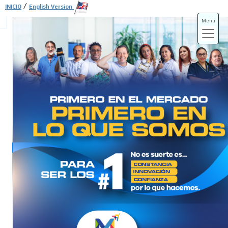
/
INICIO
English Version
Menú
ADS-3A
ADS-3B