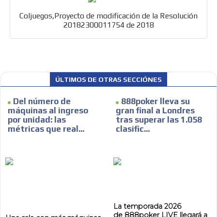
Coljuegos,Proyecto de modificación de la Resolución
20182300011754 de 2018
ÚLTIMOS DE OTRAS SECCIÓNES
Del número de
888poker lleva su
máquinas al ingreso
gran final a Londres
por unidad: las
tras superar las 1.058
métricas que real...
clasific...
ES
La temporada 2026
de 888poker LIVE llegará a