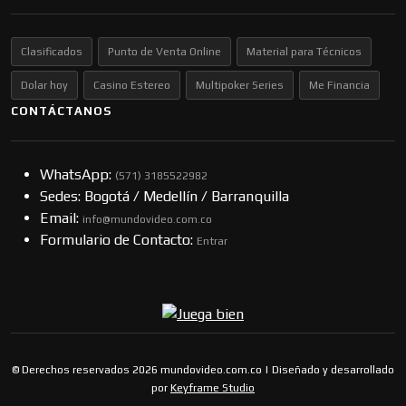
Clasificados
Punto de Venta Online
Material para Técnicos
Dolar hoy
Casino Estereo
Multipoker Series
Me Financia
CONTÁCTANOS
WhatsApp:
(57​​1) 3185522982
Sedes: Bogotá / Medellín / Barranquilla
Email:
info@mundovideo.com.co
Formulario de Contacto:
Entrar
© Derechos reservados 2026 mundovideo.com.co | Diseñado y desarrollado
por
Keyframe Studio