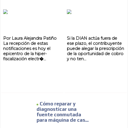
Por Laura Alejandra Patiño
Si la DIAN actúa fuera de
La recepción de estas
ese plazo, el contribuyente
notificaciones es hoy el
puede alegar la prescripción
epicentro de la hiper-
de la oportunidad de cobro
fiscalización electr�...
y no ten...
Cómo reparar y
diagnosticar una
fuente conmutada
para máquina de cas...
ADVERTISEMENT