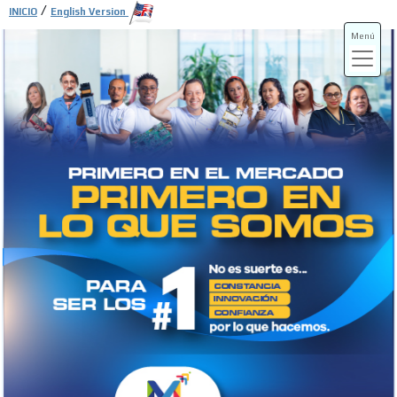
/
INICIO
English Version
Menú
ADS-3A
ADS-3B