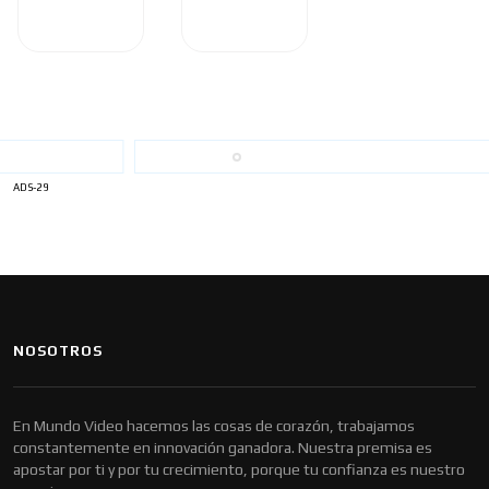
ADS-29
NOSOTROS
En Mundo Video hacemos las cosas de corazón, trabajamos
constantemente en innovación ganadora. Nuestra premisa es
apostar por ti y por tu crecimiento, porque tu confianza es nuestro