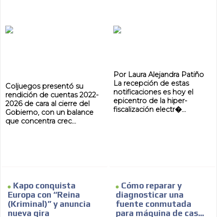
ES
Por Laura Alejandra Patiño
La recepción de estas
Coljuegos presentó su
notificaciones es hoy el
rendición de cuentas 2022-
epicentro de la hiper-
2026 de cara al cierre del
fiscalización electr�...
Gobierno, con un balance
que concentra crec...
AR
Kapo conquista
Cómo reparar y
Europa con “Reina
diagnosticar una
(Kriminal)” y anuncia
fuente conmutada
nueva gira
para máquina de cas...