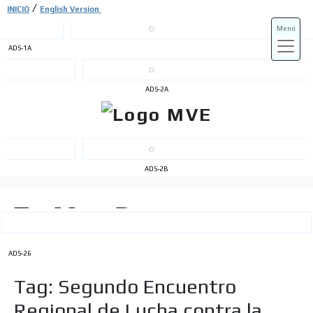
/
INICIO
English Version
Menú
ADS-1A
ADS-3A
ADS-2A
ADS-3B
ADS-2B
ADS-26
Tag: Segundo Encuentro
Regional de Lucha contra la