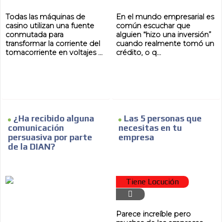
Todas las máquinas de
En el mundo empresarial es
casino utilizan una fuente
común escuchar que
conmutada para
alguien “hizo una inversión”
AR
transformar la corriente del
cuando realmente tomó un
tomacorriente en voltajes ...
crédito, o q...
¿Ha recibido alguna
Las 5 personas que
comunicación
necesitas en tu
persuasiva por parte
empresa
de la DIAN?
Tiene Locución
Parece increíble pero