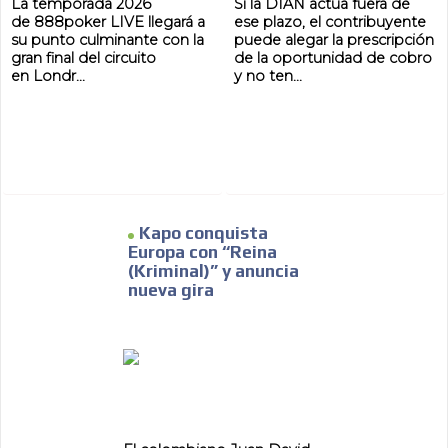
La temporada 2026
Si la DIAN actúa fuera de
de 888poker LIVE llegará a
ese plazo, el contribuyente
su punto culminante con la
puede alegar la prescripción
gran final del circuito
de la oportunidad de cobro
en Londr...
y no ten...
Kapo conquista
Europa con “Reina
(Kriminal)” y anuncia
nueva gira
ADVERTISEMENT
ADVERTISEMENT