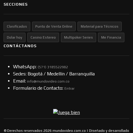
SECCIONES
Clasificados
Punto de Venta Online
Material para Técnicos
Dolar hoy
Casino Estereo
Multipoker Series
Me Financia
CONTÁCTANOS
WhatsApp:
(57​​1) 3185522982
Sedes: Bogotá / Medellín / Barranquilla
Email:
info@mundovideo.com.co
Formulario de Contacto:
Entrar
© Derechos reservados 2026 mundovideo.com.co | Diseñado y desarrollado