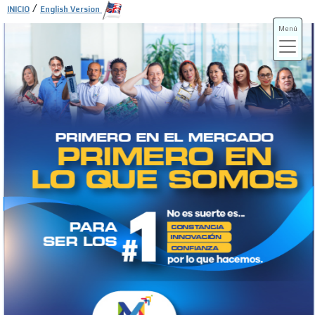
/
INICIO
English Version
Menú
ADS-3A
ADS-3B