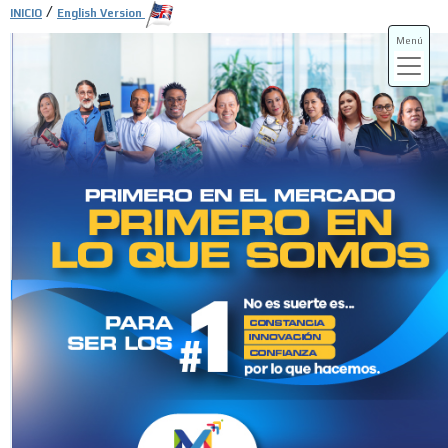
/
INICIO
English Version
Menú
ADS-3A
ADS-3B