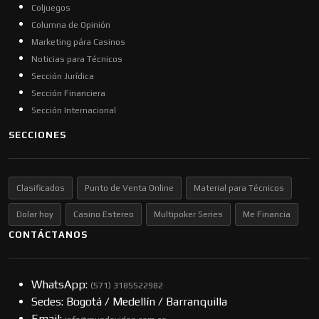
Coljuegos
Columna de Opinión
Marketing pára Casinos
Noticias para Técnicos
Sección Jurídica
Sección Financiera
Sección Internacional
SECCIONES
Clasificados
Punto de Venta Online
Material para Técnicos
Dolar hoy
Casino Estereo
Multipoker Series
Me Financia
CONTÁCTANOS
WhatsApp:
(57​​1) 3185522982
Sedes: Bogotá / Medellín / Barranquilla
Email: