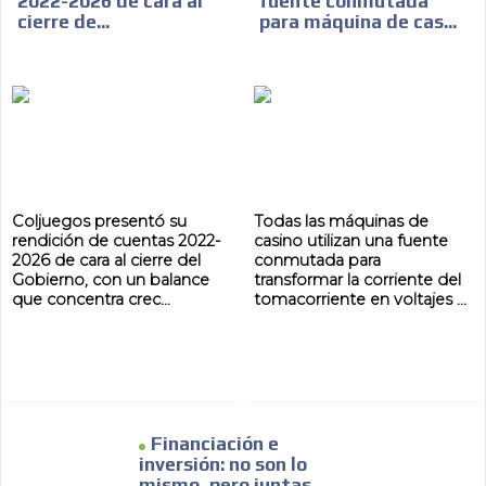
2022-2026 de cara al
fuente conmutada
cierre de...
para máquina de cas...
Coljuegos presentó su
Todas las máquinas de
rendición de cuentas 2022-
casino utilizan una fuente
2026 de cara al cierre del
conmutada para
Gobierno, con un balance
transformar la corriente del
que concentra crec...
tomacorriente en voltajes ...
Financiación e
inversión: no son lo
mismo, pero juntas
ADVERTISEMENT