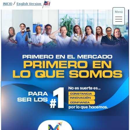
/
INICIO
English Version
Menú
ADS-3A
ADS-3B