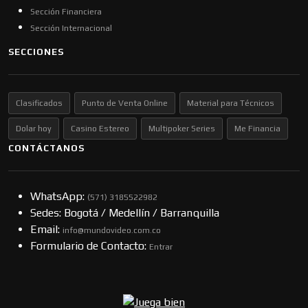
Sección Financiera
Sección Internacional
SECCIONES
Clasificados
Punto de Venta Online
Material para Técnicos
Dolar hoy
Casino Estereo
Multipoker Series
Me Financia
CONTÁCTANOS
WhatsApp:
(57​​1) 3185522982
Sedes: Bogotá / Medellín / Barranquilla
Email:
info@mundovideo.com.co
Formulario de Contacto:
Entrar