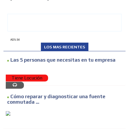
ADS-34
LOS MAS RECIENTES
ADVERTISEMENT
Las 5 personas que necesitas en tu empresa
ADVERTISEMENT
Tiene Locución
Cómo reparar y diagnosticar una fuente
conmutada ...