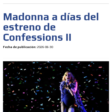
Madonna a días del
estreno de
Confessions II
ES
Fecha de publicación:
2026-06-30
AR