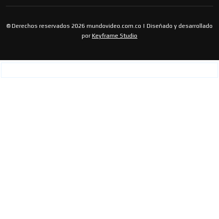
© Derechos reservados 2026 mundovideo.com.co | Diseñado y desarrollado
por
Keyframe Studio