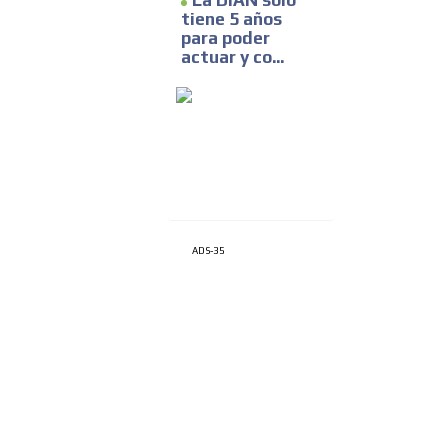
La DIAN sólo
tiene 5 años
para poder
actuar y co...
ADS-35