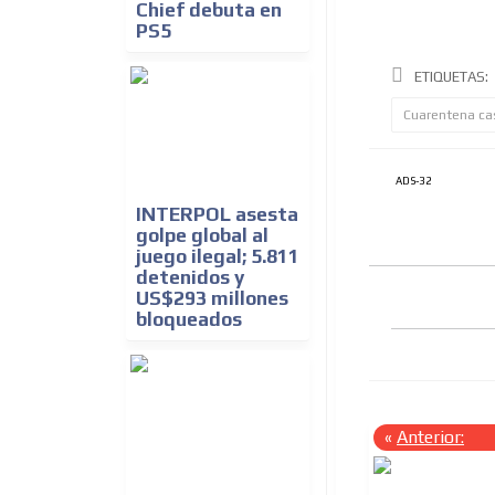
Chief debuta en
PS5
ETIQUETAS:
Cuarentena ca
ADS-32
INTERPOL asesta
golpe global al
juego ilegal; 5.811
detenidos y
US$293 millones
bloqueados
«
Anterior: