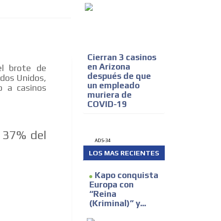
Cierran 3 casinos
en Arizona
el brote de
después de que
ados Unidos,
un empleado
o a casinos
muriera de
COVID-19
l 37% del
ADS-34
LOS MAS RECIENTES
Kapo conquista
Europa con
“Reina
(Kriminal)” y...