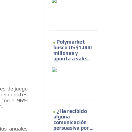
Polymarket
busca US$1.000
millones y
apunta a vale...
des de juego
 precedentes
, con el 96%
s.
¿Ha recibido
alguna
comunicación
persuasiva por ...
ios anuales