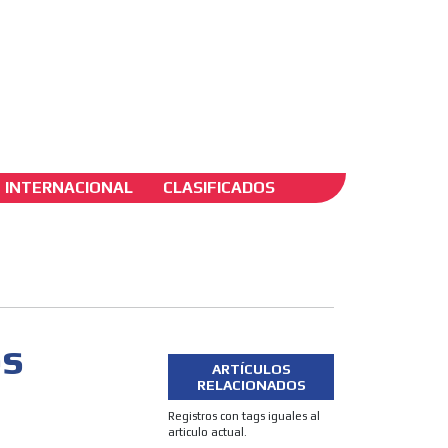
ADS-2B
INTERNACIONAL
CLASIFICADOS
os
ARTÍCULOS
RELACIONADOS
Registros con tags iguales al
articulo actual.