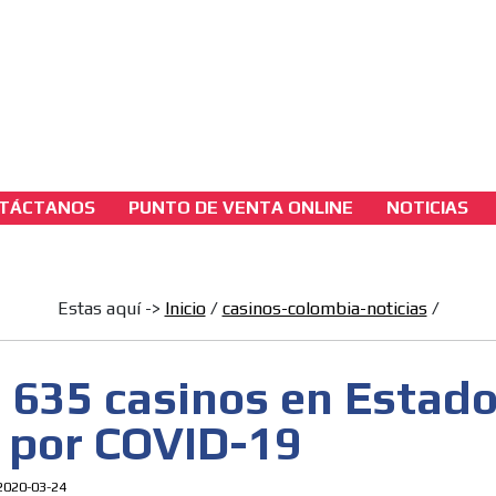
3A
sh Version
3B
TÁCTANOS
PUNTO DE VENTA ONLINE
NOTICIAS
casinos-colombia-noticias
Cierran 635 casinos en Estados Unidos por
COVID-19
Estas aquí ->
Inicio
/
casinos-colombia-noticias
/
[ Cerrar X ]
n 635 casinos en Estad
MVE ADS
 por COVID-19
2020-03-24