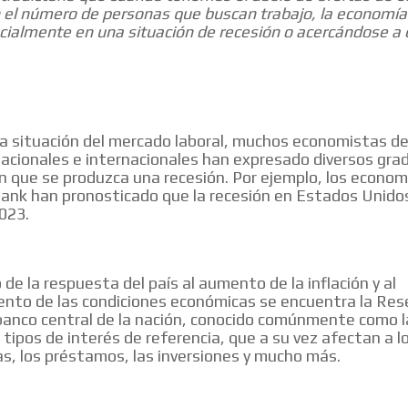
n el número de personas que buscan trabajo, la economí
cialmente en una situación de recesión o acercándose a e
la situación del mercado laboral, muchos economistas d
acionales e internacionales han expresado diversos gra
n que se produzca una recesión. Por ejemplo, los econom
nk han pronosticado que la recesión en Estados Unidos
2023.
 de la respuesta del país al aumento de la inflación y al
to de las condiciones económicas se encuentra la Res
 banco central de la nación, conocido comúnmente como l
 tipos de interés de referencia, que a su vez afectan a l
as, los préstamos, las inversiones y mucho más.