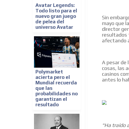
Avatar Legends:
Todo listo para el
nuevo gran juego
Sin embargo
de pelea del
mayo que la
universo Avatar
director gen
resultados 
afectando 
A pesar de 
cosas, las 
Polymarket
casinos com
acierta pero el
antes lo ha
Mundial recuerda
que las
probabilidades no
garantizan el
resultado
"Ha traído 