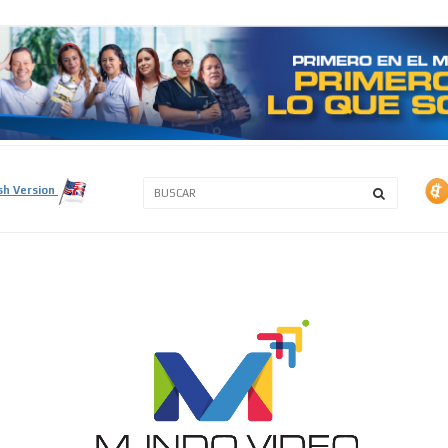
3A
3B
sh Version