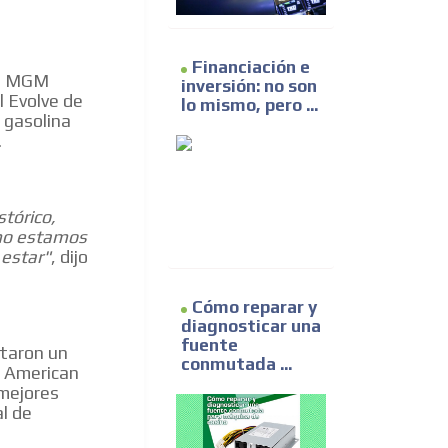
Financiación e
 de MGM
inversión: no son
l Evolve de
lo mismo, pero ...
a gasolina
.
stórico,
ómo estamos
estar"
, dijo
Cómo reparar y
diagnosticar una
fuente
ntaron un
conmutada ...
a American
 mejores
al de