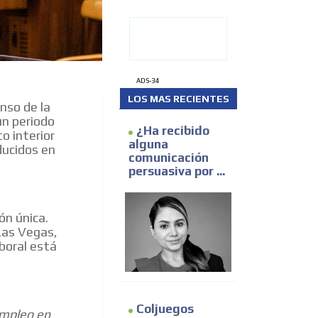
ADS-34
LOS MAS RECIENTES
nso de la
un periodo
¿Ha recibido
o interior
alguna
ducidos en
comunicación
persuasiva por ...
ón única.
 Las Vegas,
boral está
Coljuegos
empleo en