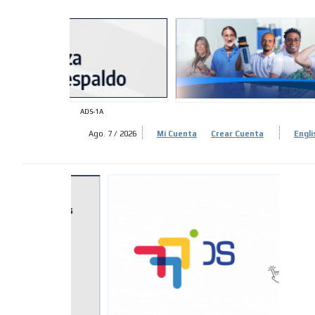
ADS-
ADS-
ADS-1A
Ago. 7 / 2026
Mi Cuenta
Crear Cuenta
Engli