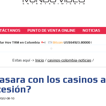
TÁCTANOS
PUNTO DE VENTA ONLINE
NOTICIAS
casinos-colombia-noticias
¿Que pasara con los casinos ante una recesi
[ Cerrar X ]
Estas aquí ->
Inicio
/
casinos-colombia-noticias
/
MVE ADS
asara con los casinos 
cesión?
2022-08-10