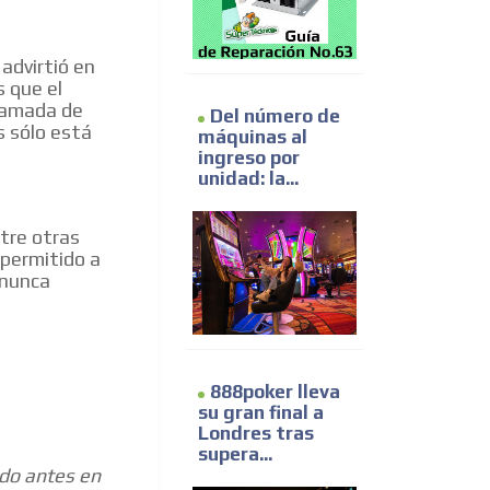
 advirtió en
s que el
llamada de
Del número de
s sólo está
máquinas al
ingreso por
unidad: la...
ntre otras
 permitido a
 nunca
888poker lleva
su gran final a
Londres tras
supera...
ido antes en