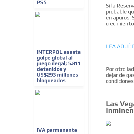
PS5
Si la Reser
probable qu
en apuros. 
crecimiento
LEA AQUÍ: 
INTERPOL asesta
golpe global al
juego ilegal; 5.811
Por otro la
detenidos y
dejar de ga
US$293 millones
bloqueados
condiciones
Las Veg
inminen
IVA permanente