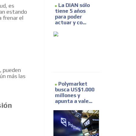
La DIAN sólo
ud, es
tiene 5 años
igan estando
para poder
 frenar el
actuar y co...
n, pueden
aún más las
Polymarket
busca US$1.000
millones y
apunta a vale...
sión