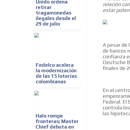
Unido ordena
relación co
retirar
estar poten
tragamonedas
ilegales desde el
29 de julio
A pesar de 
de bancos n
confianza e
Deutsche Ba
Fedelco acelera
finales de 
la modernización
de las 15 loterías
colombianas
En el centro
empeoramien
Federal. El
controla los
las hipotec
Halo rompe
fronteras; Master
Chief debuta en