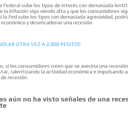
va Federal sube los tipos de interés con demasiada lentit
e la inflación siga siendo alta y que los consumidores s
Si la Fed sube los tipos con demasiada agresividad, podría
 económico y desencadenar una recesión.
MVE
ADS
ADVERTISEMENT
DÓLAR OTRA VEZ A 2,000 PESITOS
MEDIUM
do, si los consumidores creen que se avecina una recesió
star, ralentizando la actividad económica e impulsando 
 de recesión.
as aún no ha visto señales de una rece
te