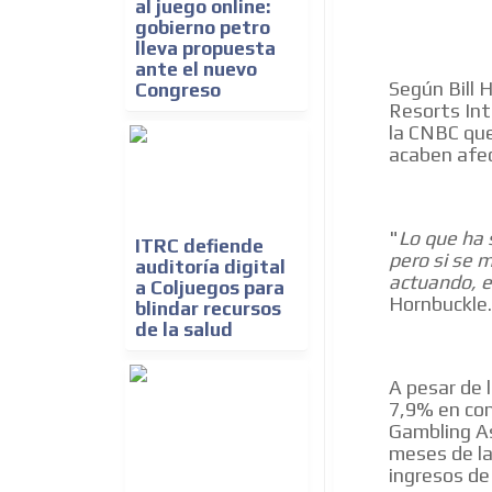
al juego online:
gobierno petro
lleva propuesta
ante el nuevo
Según Bill 
Congreso
Resorts Int
la CNBC que
acaben afec
"
Lo que ha 
ITRC defiende
pero si se
auditoría digital
actuando, 
a Coljuegos para
Hornbuckle.
blindar recursos
de la salud
A pesar de 
7,9% en com
Gambling As
meses de la
ingresos de