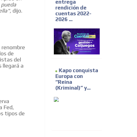
entrega
a pueda
rendición de
lla",
dijo.
cuentas 2022-
2026 ...
e renombre
dos de
istas del
 llegará a
Kapo conquista
Europa con
“Reina
(Kriminal)” y...
erva
a Fed,
os tipos de