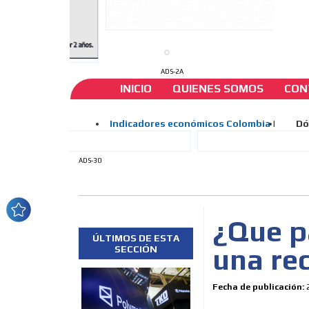
ADS-2A
INICIO
QUIENES SOMOS
CON
ADS-30
¿Que p
ÚLTIMOS DE ESTA
una re
SECCIÓN
Fecha de publicación: