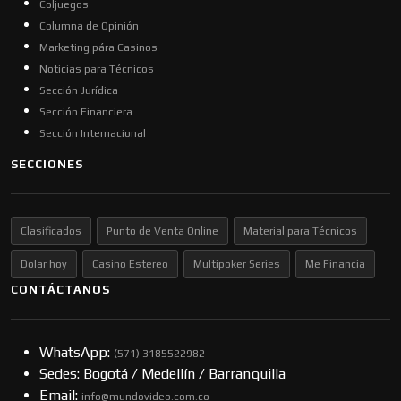
Coljuegos
Columna de Opinión
Marketing pára Casinos
Noticias para Técnicos
Sección Jurídica
Sección Financiera
Sección Internacional
SECCIONES
Clasificados
Punto de Venta Online
Material para Técnicos
Dolar hoy
Casino Estereo
Multipoker Series
Me Financia
CONTÁCTANOS
WhatsApp:
(57​​1) 3185522982
Sedes: Bogotá / Medellín / Barranquilla
Email:
info@mundovideo.com.co