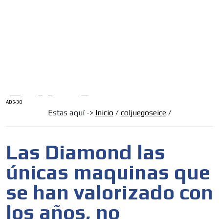
/
INICIO
English Version
ADS-1A
Menú
ADS-2A
ADS-3A
ADS-3B
ADS-2B
ADS-30
Estas aquí ->
Inicio
/
coljuegoseice
/
Las Diamond las
únicas maquinas que
se han valorizado con
los años, no