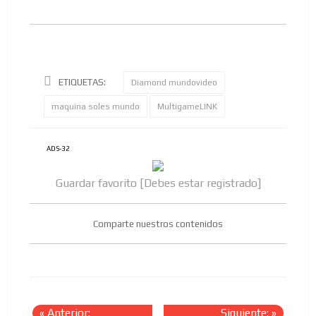
ETIQUETAS:
Diamond mundovideo
maquina soles mundo
MultigameLINK
ADS-32
Guardar favorito [Debes estar registrado]
Comparte nuestros contenidos
«
Anterior:
Siguiente:
»