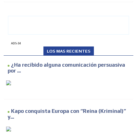
ADVERTISEMENT
ADS-34
LOS MAS RECIENTES
ADVERTISEMENT
¿Ha recibido alguna comunicación persuasiva
por ...
Kapo conquista Europa con “Reina (Kriminal)”
y...