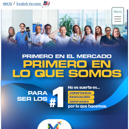
/
INICIO
English Version
Menú
ADS-3A
ADS-3B