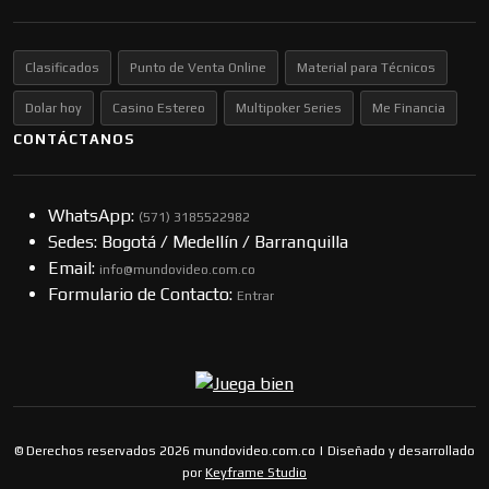
Clasificados
Punto de Venta Online
Material para Técnicos
Dolar hoy
Casino Estereo
Multipoker Series
Me Financia
CONTÁCTANOS
WhatsApp:
(57​​1) 3185522982
Sedes: Bogotá / Medellín / Barranquilla
Email:
info@mundovideo.com.co
Formulario de Contacto:
Entrar
© Derechos reservados 2026 mundovideo.com.co | Diseñado y desarrollado
por
Keyframe Studio