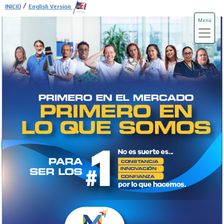
/
INICIO
English Version
Menú
ADS-3A
ADS-3B